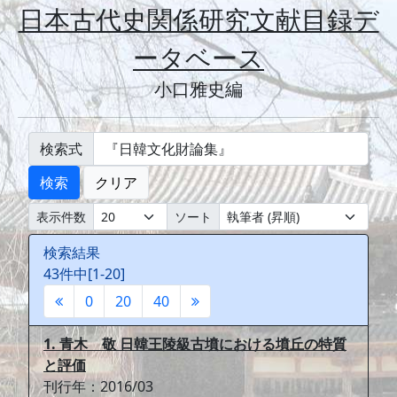
日本古代史関係研究文献目録デ
ータベース
小口雅史編
検索式
検索
クリア
表示件数
ソート
検索結果
43件中[1-20]
0
20
40
1. 青木 敬 日韓王陵級古墳における墳丘の特質
と評価
刊行年：2016/03