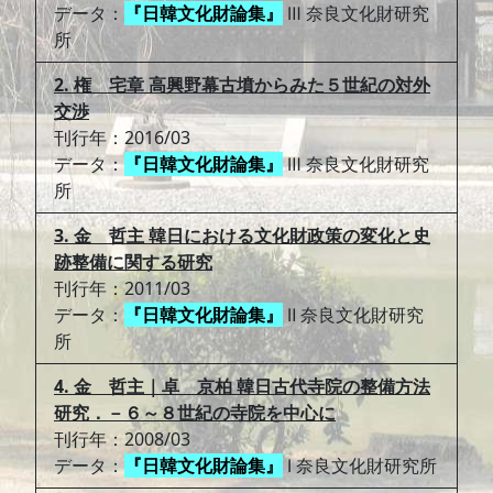
データ：
『日韓文化財論集』
Ⅲ 奈良文化財研究
所
2. 権 宅章 高興野幕古墳からみた５世紀の対外
交渉
刊行年：2016/03
データ：
『日韓文化財論集』
Ⅲ 奈良文化財研究
所
3. 金 哲主 韓日における文化財政策の変化と史
跡整備に関する研究
刊行年：2011/03
データ：
『日韓文化財論集』
Ⅱ 奈良文化財研究
所
4. 金 哲主｜卓 京柏 韓日古代寺院の整備方法
研究．－６～８世紀の寺院を中心に
刊行年：2008/03
データ：
『日韓文化財論集』
Ⅰ 奈良文化財研究所