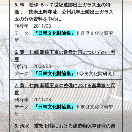
5. 韓 松伊 ６～７世紀遺跡出土ガラス玉の特
徴．－扶余王興寺址、公州武寧王陵出土ガラス
玉の分析資料を中心に
刊行年：2011/03
データ：
『日韓文化財論集』
Ⅱ 奈良文化財研究
所
6. 黄 仁鎬 新羅王京の造営計画についての一考
察
刊行年：2008/03
データ：
『日韓文化財論集』
Ⅰ 奈良文化財研究所
7. 黄 仁鎬 新羅王京の整備における基準線と尺
度
刊行年：2011/03
データ：
『日韓文化財論集』
Ⅱ 奈良文化財研究
所
8. 清水 重敦 日韓における建造物保存修理の黎