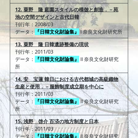
12. 粟野 隆 庭園スタイルの模倣と創造．－苑
池の空間デザインと古代日韓
刊行年：2008/03
データ：
『日韓文化財論集』
Ⅰ 奈良文化財研究所
13. 粟野 隆 日韓遺跡整備の現状
刊行年：2011/03
データ：
『日韓文化財論集』
Ⅱ 奈良文化財研究
所
14. 安 宝蓮 韓日における古代都城の高級織物
生産と使用．－服飾制度成立期を中心に
刊行年：2011/03
データ：
『日韓文化財論集』
Ⅱ 奈良文化財研究
所
15. 浅野 啓介 百済の地方制度と日本
刊行年：2011/03
データ：
『日韓文化財論集』
Ⅱ 奈良文化財研究