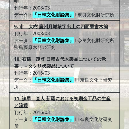
明
刊行年：2008/03
データ：
『日韓文化財論集』
Ⅰ 奈良文化財研究所
9. 市 大樹 慶州月城垓字出土の四面墨書木簡
刊行年：2008/03
データ：
『日韓文化財論集』
Ⅰ 奈良文化財研究所
飛鳥藤原木簡の研究
10. 石橋 茂登 日韓古代木製品についての覚
書．－タタリ状製品について
刊行年：2016/03
データ：
『日韓文化財論集』
Ⅲ 奈良文化財研究
所
11. 諫早 直人 新羅における初期金工品の生産
と流通
刊行年：2016/03
データ：
『日韓文化財論集』
Ⅲ 奈良文化財研究
所