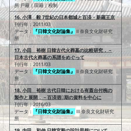
所 戸籍｜田籍｜税制
16. 小澤 毅 7世紀の日本都城と百済・新羅王京
刊行年：2011/03
データ：
『日韓文化財論集』
Ⅱ 奈良文化財研究
所
17. 小田 裕樹 日韓古代火葬墓の比較研究．－
日本古代火葬墓の系譜をめぐって
刊行年：2011/03
データ：
『日韓文化財論集』
Ⅱ 奈良文化財研究
所
18. 小田 裕樹 古代日韓における有蓋台付椀の
製作と展開．－百済泗期の資料を中心に
刊行年：2016/03
データ：
『日韓文化財論集』
Ⅲ 奈良文化財研究
所
19. 内田 和伸 日韓宮殿の設計思想について