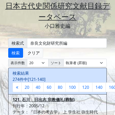
日本古代史関係研究文献目録デ
ータベース
小口雅史編
検索式
検索
クリア
表示件数
ソート
検索結果
274件中[121-140]
20
40
60
80
100
120
140
16
121. 石川 日出志 宗教儀礼(葬制)
刊行年：2005/12
データ：『日本の考古学』 上 学生社 弥生時代