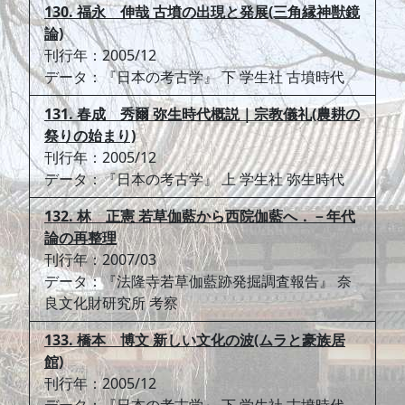
130. 福永 伸哉 古墳の出現と発展(三角縁神獣鏡
論)
刊行年：2005/12
データ：『日本の考古学』 下 学生社 古墳時代
131. 春成 秀爾 弥生時代概説｜宗教儀礼(農耕の
祭りの始まり)
刊行年：2005/12
データ：『日本の考古学』 上 学生社 弥生時代
132. 林 正憲 若草伽藍から西院伽藍へ．－年代
論の再整理
刊行年：2007/03
データ：『法隆寺若草伽藍跡発掘調査報告』 奈
良文化財研究所 考察
133. 橋本 博文 新しい文化の波(ムラと豪族居
館)
刊行年：2005/12