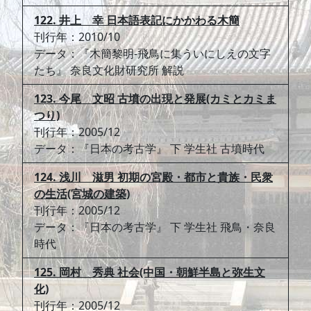
122. 井上 幸 日本語表記にかかわる木簡
刊行年：2010/10
データ：『木簡黎明-飛鳥に集ういにしえの文字
たち』 奈良文化財研究所 解説
123. 今尾 文昭 古墳の出現と発展(カミとカミま
つり)
刊行年：2005/12
データ：『日本の考古学』 下 学生社 古墳時代
124. 浅川 滋男 初期の宮殿・都市と貴族・民衆
の生活(宮城の建築)
刊行年：2005/12
データ：『日本の考古学』 下 学生社 飛鳥・奈良
時代
125. 岡村 秀典 社会(中国・朝鮮半島と弥生文
化)
刊行年：2005/12