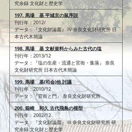
究余録 文化財と歴史学
197. 馬場 基 平城京の鼠序説
刊行年：2012/
データ：『文化財論叢』 Ⅳ 奈良文化財研究所 日
本古代木簡論
198. 馬場 基 文献資料からみた古代の塩
刊行年：2013/12
データ：『塩の生産・流通と官衙・集落』 奈良
文化財研究所 日本古代木簡論
199. 馬場 基(司会)他 討議
刊行年：2010/12
データ：『官衙と門』 奈良文化財研究所
200. 箱崎 和久 古代飛鳥の模型
刊行年：2002/12
データ：『文化財論叢』 Ⅲ 奈良文化財研究所 研
究余録 文化財と歴史学