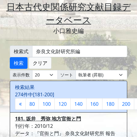
日本古代史関係研究文献目録デ
ータベース
小口雅史編
検索式
検索
クリア
表示件数
ソート
検索結果
274件中[181-200]
80
100
120
140
160
180
200
181. 坂井 秀弥 地方官衙と門
刊行年：2010/12
データ：『官衙と門』 奈良文化財研究所 報告