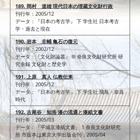
189. 岡村 道雄 現代日本の埋蔵文化財行政
刊行年：2005/12
データ：『日本の考古学』 下 学生社 日本考古
学・過去と現在
190. 岩本 圭輔 亀石の復元
刊行年：2002/12
データ：『文化財論叢』 Ⅲ 奈良文化財研究所 研
究余録 文化財と歴史学
191. 上原 真人 仏教伝来
刊行年：2005/12
データ：『日本の考古学』 下 学生社 飛鳥・奈良
時代
192. 古尾谷 知浩 漆の流通と漆紙文書
刊行年：2005/03
データ：『平城京漆紙文書』 1 奈良文化財研究
所 市販本は東京大学出版会刊，2005/04