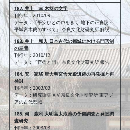
182. 井上 幸 木簡の文字
刊行年：2010/09
データ：『平安びとの声をきく-地下の正倉院・
平城宮木簡のすべて』 奈良文化財研究所 解説
183. 井上 和人 日本古代の都城における門形制
の展開
刊行年：2010/12
データ：『官衙と門』 奈良文化財研究所 報告
184. 安 家瑤 唐大明宮含元殿遺跡の再発掘と再
検討
刊行年：2003/03
データ：研究論集 ⅩⅣ 奈良文化財研究所 東アジ
アの古代都城
185. 何 歳利 大明宮太液池の予備調査と発掘調
査研究
刊行年：2003/03