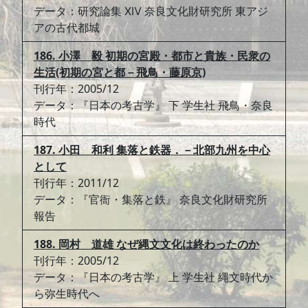
データ：研究論集 ⅩⅣ 奈良文化財研究所 東アジ
アの古代都城
186. 小澤 毅 初期の宮殿・都市と貴族・民衆の
生活(初期の宮と都－飛鳥・藤原京)
刊行年：2005/12
データ：『日本の考古学』 下 学生社 飛鳥・奈良
時代
187. 小田 和利 集落と鉄器．－北部九州を中心
として
刊行年：2011/12
データ：『官衙・集落と鉄』 奈良文化財研究所
報告
188. 岡村 道雄 なぜ縄文文化は終わったのか
刊行年：2005/12
データ：『日本の考古学』 上 学生社 縄文時代か
ら弥生時代へ