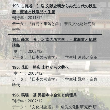
193. 古尾谷 知浩 文献史料からみた古代の鉄生
産・流通と鉄製品の生産
刊行年：2011/12
データ：『官衙・集落と鉄』 奈良文化財研究所
報告
194. 藤本 強 北と南の考古学．－北海道と琉球
諸島
刊行年：2005/12
データ：『日本の考古学』 下 学生社 連続と変革
195. 花田 勝広 土葬から火葬へ
刊行年：2005/12
データ：『日本の考古学』 下 学生社 飛鳥・奈良
時代
196. 馬場 基 興福寺中金堂と鎮壇具
刊行年：2002/12
データ：『文化財論叢』 Ⅲ 奈良文化財研究所 研