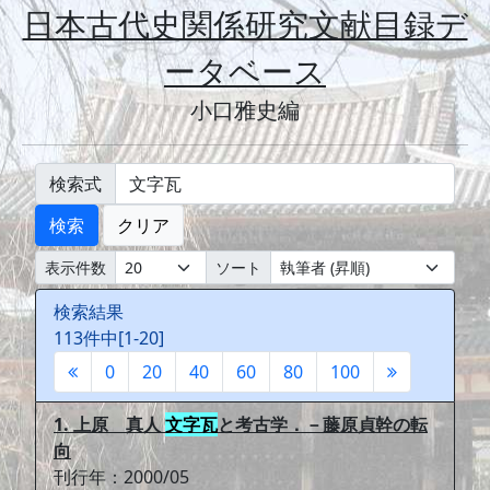
日本古代史関係研究文献目録デ
ータベース
小口雅史編
検索式
検索
クリア
表示件数
ソート
検索結果
113件中[1-20]
0
20
40
60
80
100
1. 上原 真人
文字瓦
と考古学．－藤原貞幹の転
向
刊行年：2000/05