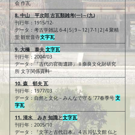
会 作瓦
8. 中山 平次郎 古瓦類雑考(一)～(九)
刊行年：1915/12-
データ：考古学雑誌 6-4|5|9～12|7-1|2|4 聚精
堂 観世音寺
文字瓦
9. 大橋 泰夫
文字瓦
刊行年：2004/03
データ：『古代の官衙遺跡』 Ⅱ 奈良文化財研究
所 文字関係資料
10. 森 郁夫 瓦
刊行年：1977/03
データ：自然と文化－みんなで守る '77春季号
文
字瓦
11. 清水 みき 知識と
文字瓦
刊行年：2005/10
データ：『文字と古代日本』 4 吉川弘文館 仏と