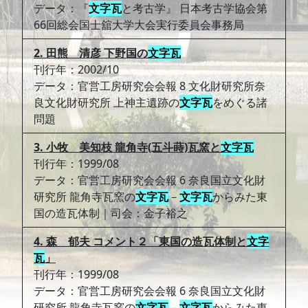
データ：『
文字瓦
と考古学』 日本考古学協会第
66回総会国士舘大学大会実行委員会事務局
2. 田熊 清彦 下野国の
文字瓦
刊行年：2002/10
データ：官営工房研究会会報 8 文化財研究所奈
良文化財研究所 上神主遺跡の
文字瓦
をめぐる諸
問題
3. 小牧 美知枝 龍角寺(五斗蒔)瓦窯と
文字瓦
刊行年：1999/08
データ：官営工房研究会会報 6 奈良国立文化財
研究所 龍角寺瓦窯の
文字瓦
－
文字瓦
からみた東
国の造瓦体制｜司会：金子裕之
4. 森 郁夫 コメント２「東国の造瓦体制と
文字
瓦
」
刊行年：1999/08
データ：官営工房研究会会報 6 奈良国立文化財
研究所 龍角寺瓦窯の
文字瓦
－
文字瓦
からみた東