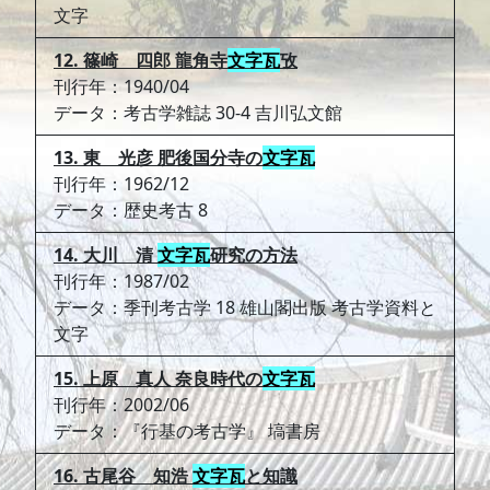
文字
12. 篠崎 四郎 龍角寺
文字瓦
攷
刊行年：1940/04
データ：考古学雑誌 30-4 吉川弘文館
13. 東 光彦 肥後国分寺の
文字瓦
刊行年：1962/12
データ：歴史考古 8
14. 大川 清
文字瓦
研究の方法
刊行年：1987/02
データ：季刊考古学 18 雄山閣出版 考古学資料と
文字
15. 上原 真人 奈良時代の
文字瓦
刊行年：2002/06
データ：『行基の考古学』 塙書房
16. 古尾谷 知浩
文字瓦
と知識