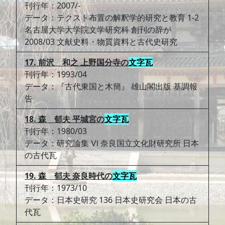
刊行年：2007/-
データ：テクスト布置の解釈学的研究と教育 1-2
名古屋大学大学院文学研究科 創刊の辞が
2008/03 文献史料・物質資料と古代史研究
17. 前沢 和之 上野国分寺の
文字瓦
刊行年：1993/04
データ：『古代東国と木簡』 雄山閣出版 基調報
告
18. 森 郁夫 平城宮の
文字瓦
刊行年：1980/03
データ：研究論集 Ⅵ 奈良国立文化財研究所 日本
の古代瓦
19. 森 郁夫 奈良時代の
文字瓦
刊行年：1973/10
データ：日本史研究 136 日本史研究会 日本の古
代瓦