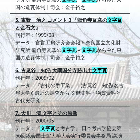
国の造瓦体制｜司会：金子裕之
5. 東野 治之 コメント３「龍角寺瓦窯の
文字瓦
と金石文」
刊行年：1999/08
データ：官営工房研究会会報 6 奈良国立文化財
研究所 龍角寺瓦窯の
文字瓦
－
文字瓦
からみた東
国の造瓦体制｜司会：金子裕之
6. 古尾谷 知浩 大隅国分寺跡出土
文字瓦
刊行年：2009/02
データ：『古代の手工業』 1 (古尾谷 知浩(名古
屋大学)) 最近の調査から 文献史料・物質資料と
古代史研究
7. 大川 清 文字とその原像
刊行年：2000/05
データ：『
文字瓦
と考古学』 日本考古学協会第
66回総会国士舘大学大会実行委員会事務局 講演