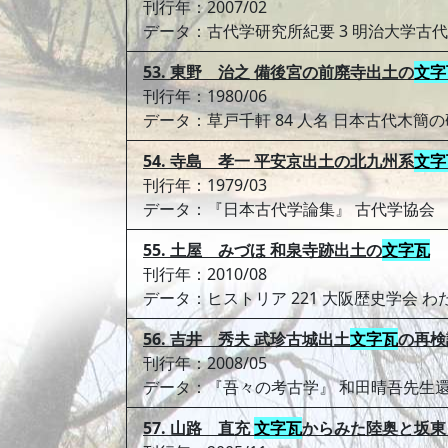
刊行年：2007/02
データ：古代学研究所紀要 3 明治大学古
53. 東野 治之 備後宮の前廃寺出土の
文字
刊行年：1980/06
データ：草戸千軒 84 人名 日本古代木簡
54. 寺島 孝一 平安京出土の北九州系
文字
刊行年：1979/03
データ：『日本古代学論集』 古代学協会
55. 土屋 みづほ 和泉寺跡出土の
文字瓦
刊行年：2010/08
データ：ヒストリア 221 大阪歴史学会 
56. 吉井 秀夫 武珍古城出土
文字瓦
の再検
刊行年：2008/05
データ：『吾々の考古学』 和田晴吾先生
57. 山路 直充
文字瓦
からみた陸奥と坂東