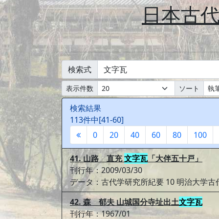
日本古
検索式
表示件数
ソート
検索結果
113件中[41-60]
0
20
40
60
80
100
41. 山路 直充
文字瓦
「大伴五十戸」
刊行年：2009/03/30
データ：古代学研究所紀要 10 明治大学
42. 森 郁夫 山城国分寺址出土
文字瓦
刊行年：1967/01