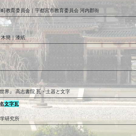
川町教育委員会｜宇都宮市教育委員会 河内郡衙
 木簡｜漆紙
世界』 高志書院 瓦・土器と文字
人名
文字瓦
代学研究所