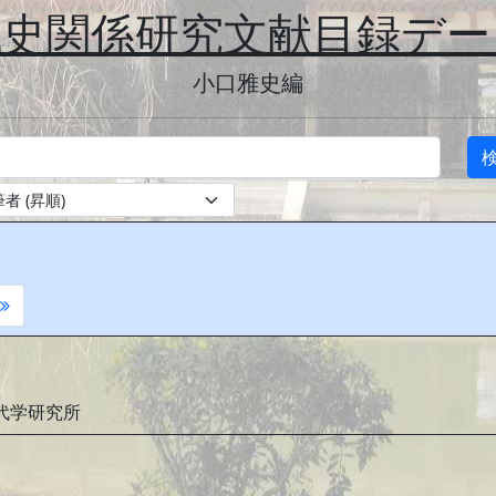
代史関係研究文献目録デー
小口雅史編
古代学研究所