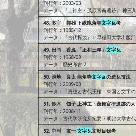
刊行年：2003/03
データ：『上神主・茂原官衙遺跡』 神三
48. 多宇 邦雄 下総龍角寺
文字瓦
考
刊行年：1985/12
データ：『古代探叢』 Ⅱ 早稲田大学出版部
49. 田岡 香逸 「正和三年」
文字瓦
刊行年：1958/09
データ：歴史考古 2
50. 清地 良太 龍角寺
文字瓦
の造瓦技法
刊行年：2009/03
データ：『房総と古代王権－東国と文字の
51. 鈴木 知子 上神主・茂原官衙遺跡の
刊行年：2008/11
データ：古代学研究所紀要 7 明治大学古
52. 中村 友一
文字瓦
文献目録考