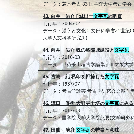
データ：若木考古 83 国学院大学考古学会
43. 向井 佑介 城出土
文字瓦
の調査
刊行年：2004/02
データ：漢字と文化 2 文部科学省21世
大学人文科学研究所)
44. 向井 佑介 魏の洛陽城建設と
文字瓦
刊行年：2010/03
データ：『待兼山考古学論集』 Ⅱ 大阪大
45. 宮崎 糺 私印を押捺した
文字瓦
刊行年：1937/07
データ：考古学論叢 考古学研究会会報 1 
46. 溝口 優樹 大野寺土塔の
文字瓦
にみる
刊行年：2012/03
データ：国学院大学大学院紀要(文学研究科)
47. 田熊 清彦
文字瓦
の特徴と意味