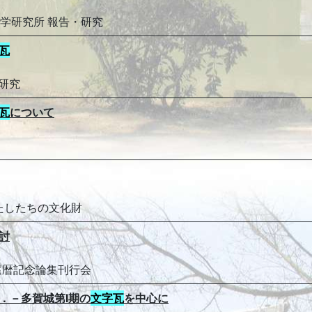
代学研究所 報告・研究
瓦
の研究
瓦
について
わたしたちの文化財
討
還暦記念論集刊行会
．－多賀城第Ⅰ期の
文字瓦
を中心に