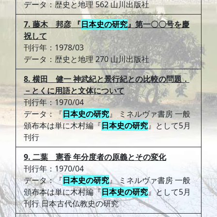
データ：歴史と地理 562 山川出版社
7. 藤木 邦彦 『
日本史の研究
』第一〇〇号を慶
祝して
刊行年：1978/03
データ：歴史と地理 270 山川出版社
8. 横田 健一 神武紀と景行紀との比較の問題．
－とくに用語と文体について
刊行年：1970/04
データ：『
日本史の研究
』 ミネルヴァ書房 一般
頒布本は単に木村編『
日本史の研究
』として5月
刊行
9. 二葉 憲香 年分度者の原義とその変化
刊行年：1970/04
データ：『
日本史の研究
』 ミネルヴァ書房 一般
頒布本は単に木村編『
日本史の研究
』として5月
刊行 日本古代仏教史の研究