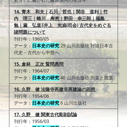
史３」に書かれた藤原清河の生没年
14. 青木 和夫｜石川 哲也｜関谷 道利｜竹
内 理三｜蜷川 寿恵｜野田 幸三郎｜福島
勉｜黛 弘道∥井上 光貞(司会) 古代史をめぐる
諸問題について
刊行年：1960/05
データ：
日本史の研究
29 山川出版社 対談日本古
代史－古代から中世へ
15. 倉林 正次 賢問愚問
刊行年：1964/07
データ：
日本史の研究
46 山川出版社 田楽と散楽
16. 久野 健 法隆寺再建非再建論の回想
刊行年：1954/06
データ：
日本史の研究
6 山川出版社
17. 久野 健 関東古代彫刻試論
刊行年：1956/03