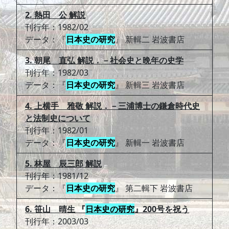
2. 熱田 公 解説
刊行年：1982/02
データ：『
日本史の研究
』 新輯二 岩波書店
3. 朝尾 直弘 解説．－社会史と晩年の史学
刊行年：1982/03
データ：『
日本史の研究
』 新輯三 岩波書店
4. 上横手 雅敬 解説．－三浦博士の鎌倉時代史
と法制史について
刊行年：1982/01
データ：『
日本史の研究
』 新輯一 岩波書店
5. 林屋 辰三郎 解説
刊行年：1981/12
データ：『
日本史の研究
』 第二輯下 岩波書店
6. 笹山 晴生 『
日本史の研究
』200号を祝う
刊行年：2003/03