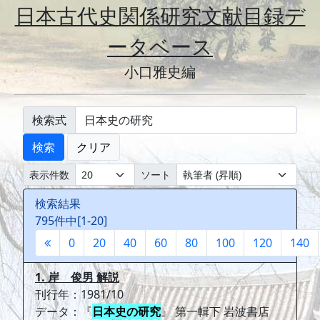
日本古代史関係研究文献目録デ
ータベース
小口雅史編
検索式
検索
クリア
表示件数
ソート
検索結果
795件中[1-20]
0
20
40
60
80
100
120
140
1. 岸 俊男 解説
刊行年：1981/10
データ：『
日本史の研究
』 第一輯下 岩波書店