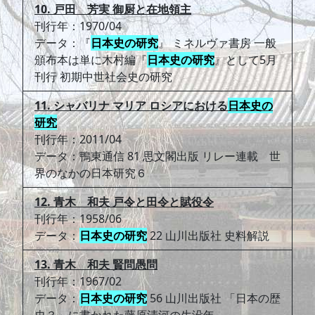
10. 戸田 芳実 御厨と在地領主
刊行年：1970/04
データ：『
日本史の研究
』 ミネルヴァ書房 一般
頒布本は単に木村編『
日本史の研究
』として5月
刊行 初期中世社会史の研究
11. シャバリナ マリア ロシアにおける
日本史の
研究
刊行年：2011/04
データ：鴨東通信 81 思文閣出版 リレー連載 世
界のなかの日本研究６
12. 青木 和夫 戸令と田令と賦役令
刊行年：1958/06
データ：
日本史の研究
22 山川出版社 史料解説
13. 青木 和夫 賢問愚問
刊行年：1967/02
データ：
日本史の研究
56 山川出版社 「日本の歴