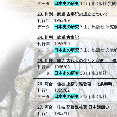
データ：
日本史の研究
14 山川出版社 質問
23. 川副 武胤 古事記の成立について
刊行年：1953/09
データ：
日本史の研究
3 山川出版社 研究
24. 川副 武胤 古事記
刊行年：1953/09
データ：
日本史の研究
3 山川出版社 文献
25. 川崎 庸之 古代人の生活と宗教．
刊行年：1966/05
データ：
日本史の研究
53 山川出版社
26. 河合 佳枝 上横手雅敬著「北条泰時」
刊行年：1959/02
データ：
日本史の研究
24 山川出版社
27. 河合 佳枝 高群逸枝著 日本婚姻史
刊行年：1963/11