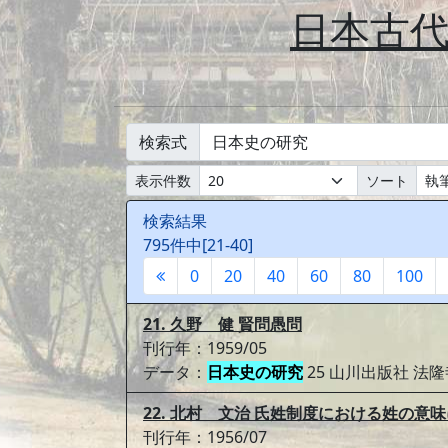
日本古
検索式
表示件数
ソート
検索結果
795件中[21-40]
0
20
40
60
80
100
21. 久野 健 賢問愚問
刊行年：1959/05
データ：
日本史の研究
25 山川出版社 
22. 北村 文治 氏姓制度における姓の意
刊行年：1956/07