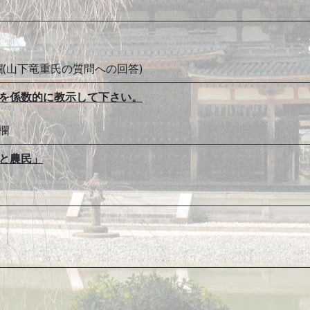
欄(山下竜重氏の質問への回答)
実態を係数的に教示して下さい。
欄
族と農民」