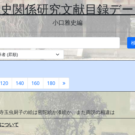
代史関係研究文献目録デー
小口雅史編
120
140
160
180
法隆寺玉虫厨子の絵は密陀絵か漆絵か、また両説の相違は
味について