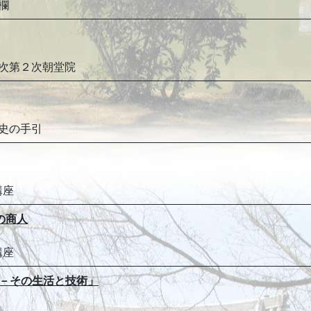
欄
１次第２次朝堂院
土史の手引
講座
国の商人
講座
史－その生活と技術」