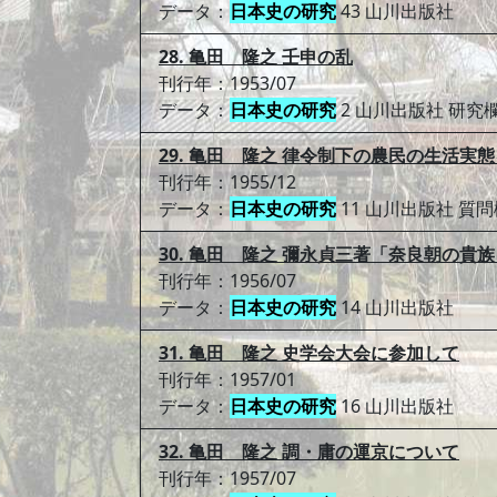
データ：
日本史の研究
43 山川出版社
28. 亀田 隆之 壬申の乱
刊行年：1953/07
データ：
日本史の研究
2 山川出版社 研究
29. 亀田 隆之 律令制下の農民の生活
刊行年：1955/12
データ：
日本史の研究
11 山川出版社 質問
30. 亀田 隆之 彌永貞三著「奈良朝の貴
刊行年：1956/07
データ：
日本史の研究
14 山川出版社
31. 亀田 隆之 史学会大会に参加して
刊行年：1957/01
データ：
日本史の研究
16 山川出版社
32. 亀田 隆之 調・庸の運京について
刊行年：1957/07