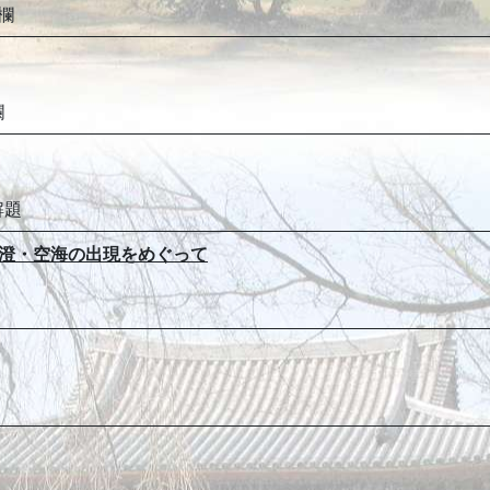
欄
欄
解題
－最澄・空海の出現をめぐって