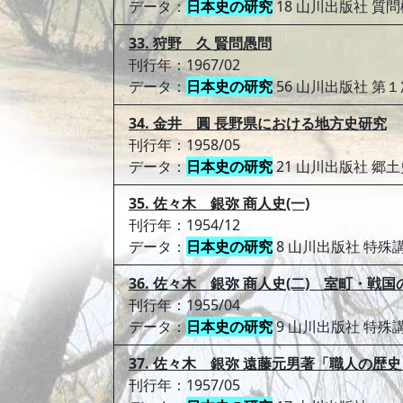
データ：
日本史の研究
18 山川出版社 質問
33. 狩野 久 賢問愚問
刊行年：1967/02
データ：
日本史の研究
56 山川出版社 第
34. 金井 圓 長野県における地方史研究
刊行年：1958/05
データ：
日本史の研究
21 山川出版社 郷
35. 佐々木 銀弥 商人史(一)
刊行年：1954/12
データ：
日本史の研究
8 山川出版社 特殊
36. 佐々木 銀弥 商人史(二) 室町・戦
刊行年：1955/04
データ：
日本史の研究
9 山川出版社 特殊
37. 佐々木 銀弥 遠藤元男著「職人の歴
刊行年：1957/05