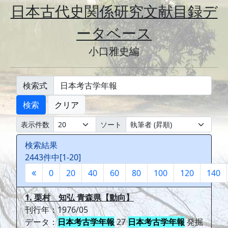
日本古代史関係研究文献目録デ
ータベース
小口雅史編
検索式
検索
クリア
表示件数
ソート
検索結果
2443件中[1-20]
0
20
40
60
80
100
120
140
1. 栗村 知弘 青森県【動向】
刊行年：1976/05
データ：
日本考古学年報
27
日本考古学年報
発掘