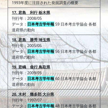
1993年度に注目された発掘調査の概要
17. 君島 利行 栃木県
刊行年：2008/05
データ：
日本考古学年報
59 日本考古学協会 各都
道府県の動向
18. 君島 勝秀 埼玉県
刊行年：2005/05
データ：
日本考古学年報
56 日本考古学協会 各都
道府県の動向
19. 君嶋 俊行 鳥取県
刊行年：2009/05
データ：
日本考古学年報
60 日本考古学協会 各都
道府県の動向
20. 木村 幾多郎 大分県
刊行年：1997/07
データ：
日本考古学年報
48 日本考古学協会 各都