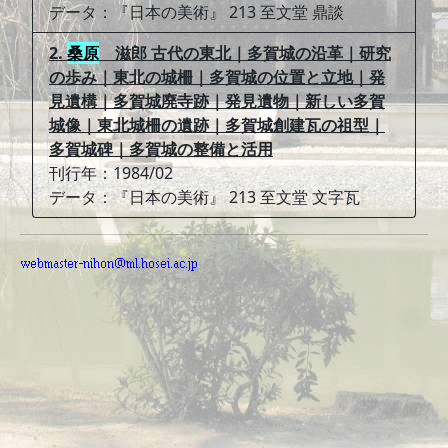
データ：『日本の美術』 213 至文堂 鼎談
2.
桑原
滋郎 古代の東北｜多賀城の沿革｜研究
の歩み｜東北の城柵｜多賀城の位置と立地｜発
見遺構｜多賀城廃寺跡｜発見遺物｜新しい多賀
城像｜東北城柵の遺跡｜多賀城創建瓦の祖型｜
多賀城碑｜多賀城の整備と活用
刊行年：1984/02
データ：『日本の美術』 213 至文堂 文字瓦