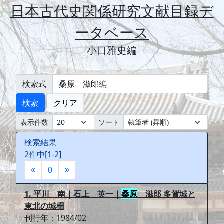
日本古代史関係研究文献目録デ
ータベース
小口雅史編
検索式
検索
クリア
表示件数
ソート
検索結果
2件中[1-2]
0
1. 平川 南｜石上 英一｜
桑原
滋郎 多賀城と
東北の城柵
刊行年：1984/02