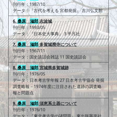
刊行年：1987/10
データ：『古代を考える 宮都発掘』 吉川弘文館
6.
桑原
滋郎
志波城
刊行年：1993/05
データ：『日本史大事典』 3 平凡社
7.
桑原
滋郎
多賀城廃寺について
刊行年：1967/11
データ：国史談話会雑誌 11 国史談話会
8.
桑原
滋郎
宮城県多賀城跡
刊行年：1976/05
データ：日本考古学年報 27 日本考古学協会 発掘
調査略報－1974年度に注目された遺跡の調査略
報と問題点
9.
桑原
滋郎
須恵系土器について
刊行年：1976/10
データ：『東北考古学の諸問題』 東出版寧楽社