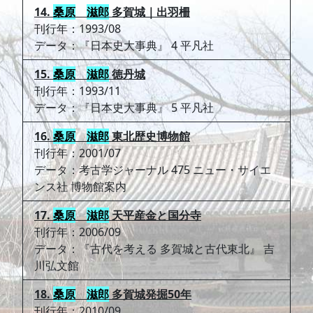
14.
桑原
滋郎
多賀城｜出羽柵
刊行年：1993/08
データ：『日本史大事典』 4 平凡社
15.
桑原
滋郎
徳丹城
刊行年：1993/11
データ：『日本史大事典』 5 平凡社
16.
桑原
滋郎
東北歴史博物館
刊行年：2001/07
データ：考古学ジャーナル 475 ニュー・サイエ
ンス社 博物館案内
17.
桑原
滋郎
天平産金と国分寺
刊行年：2006/09
データ：『古代を考える 多賀城と古代東北』 吉
川弘文館
18.
桑原
滋郎
多賀城発掘50年
刊行年：2010/09