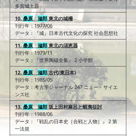
多賀城土器
10.
桑原
滋郎
東北の城柵
刊行年：1977/06
データ：『城』日本古代文化の探究 社会思想社
11.
桑原
滋郎
東北の須恵器
刊行年：1979/11
データ：『世界陶磁全集』 2 小学館
12.
桑原
滋郎
古代(東日本)
刊行年：1985/05
データ：考古学ジャーナル 247 ニュー・サイエ
ンス社
13.
桑原
滋郎
坂上田村麻呂と蝦夷征討
刊行年：1988/06
データ：『戦乱の日本史［合戦と人物］』 2 第
一法規