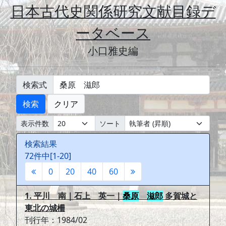
日本古代史関係研究文献目録デ
ータベース
小口雅史編
検索式
検索
クリア
表示件数
ソート
検索結果
72件中[1-20]
0
20
40
60
1. 平川 南｜石上 英一｜
桑原
滋郎
多賀城と
東北の城柵
刊行年：1984/02