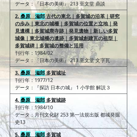
データ：『日本の美術』 213 至文堂 鼎談
2.
桑原
滋郎
古代の東北｜多賀城の沿革｜研究
の歩み｜東北の城柵｜多賀城の位置と立地｜発
見遺構｜多賀城廃寺跡｜発見遺物｜新しい多賀
城像｜東北城柵の遺跡｜多賀城創建瓦の祖型｜
多賀城碑｜多賀城の整備と活用
刊行年：1984/02
データ：『日本の美術』 213 至文堂 文字瓦
3.
桑原
滋郎
多賀城址
刊行年：1977/12
データ：『探訪 日本の城』 1 小学館 解説３
4.
桑原
滋郎
多賀城跡
刊行年：1984/10
データ：月刊文化財 253 第一法規出版 都城発掘
史13
5.
桑原
滋郎
多賀城