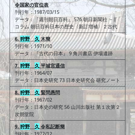
令国家の官位表
刊行年：1987/03/15
データ：『週刊朝日百科』 576 朝日新聞社 －∥
コラム 朝日百科日本の歴史〈新訂増補〉２古代
6.
狩野
久
木簡
刊行年：1971/10
データ：『古代の日本』 9 角川書店 伊場遺跡
7.
狩野
久
平城宮通信
刊行年：1964/07
データ：日本史研究 73 日本史研究会 研究ノート
8.
狩野
久
賢問愚問
刊行年：1967/02
データ：日本史の研究 56 山川出版社 第１次第２
次朝堂院
9.
狩野
久
令私記断簡
刊行年：1972/12