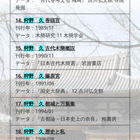
データ：『古代を考える 飛鳥』 吉川弘文館 寺院
発掘
14.
狩野
久
巻頭言
刊行年：1989/11
データ：木簡研究 11 木簡学会
15.
狩野
久
古代木簡概説
刊行年：1990/11
データ：『日本古代木簡選』 岩波書店
16.
狩野
久
藤原宮
刊行年：1991/06
データ：『国史大辞典』 12 吉川弘文館
17.
狩野
久
都城と万葉集
刊行年：1994/01
データ：『古都論－日本史上の奈良』 柏書房
18.
狩野
久
歴史と私
刊行年：1996/08