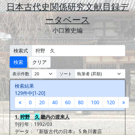
日本古代史関係研究文献目録デ
ータベース
小口雅史編
検索式
検索
クリア
表示件数
ソート
検索結果
129件中[1-20]
0
20
40
60
80
100
120
1.
狩野
久
畿内の渡来人
刊行年：1992/03
データ：『新版古代の日本』 5 角川書店