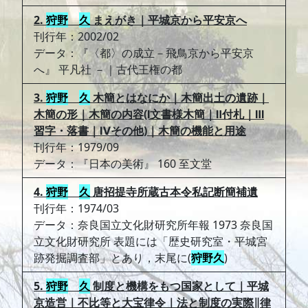
2.
狩野
久
まえがき｜平城京から平安京へ
刊行年：2002/02
データ：『〈都〉の成立－飛鳥京から平安京
へ』 平凡社 －｜古代王権の都
3.
狩野
久
木簡とはなにか｜木簡出土の遺跡｜
木簡の形｜木簡の内容(Ⅰ文書様木簡｜Ⅱ付札｜Ⅲ
習字・落書｜Ⅳその他)｜木簡の機能と用途
刊行年：1979/09
データ：『日本の美術』 160 至文堂
4.
狩野
久
唐招提寺所蔵古本令私記断簡補遺
刊行年：1974/03
データ：奈良国立文化財研究所年報 1973 奈良国
立文化財研究所 表題には「歴史研究室・平城宮
跡発掘調査部」とあり，末尾に(
狩野
久
)
5.
狩野
久
制度と機構をもつ国家として｜平城
京造営｜不比等と大宝律令｜法と制度の実際∥律