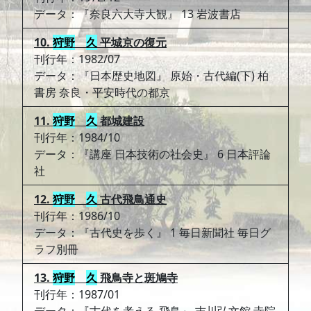
データ：『奈良六大寺大観』 13 岩波書店
10.
狩野
久
平城京の復元
刊行年：1982/07
データ：『日本歴史地図』 原始・古代編(下) 柏
書房 奈良・平安時代の都京
11.
狩野
久
都城建設
刊行年：1984/10
データ：『講座 日本技術の社会史』 6 日本評論
社
12.
狩野
久
古代飛鳥通史
刊行年：1986/10
データ：『古代史を歩く』 1 毎日新聞社 毎日グ
ラフ別冊
13.
狩野
久
飛鳥寺と斑鳩寺
刊行年：1987/01