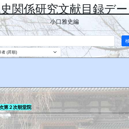
代史関係研究文献目録デー
小口雅史編
次第２次朝堂院