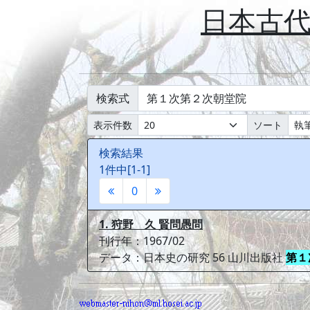
日本古
検索式
表示件数
ソート
検索結果
1件中[1-1]
0
1. 狩野 久 賢問愚問
刊行年：1967/02
データ：日本史の研究 56 山川出版社
第１