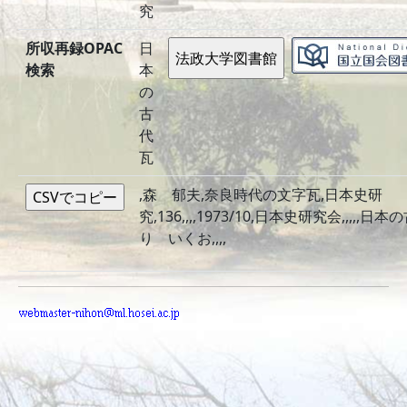
究
所収再録OPAC
日
検索
本
の
古
代
瓦
,森 郁夫,奈良時代の文字瓦,日本史研
究,136,,,,1973/10,日本史研究会,,,,,日本
り いくお,,,,