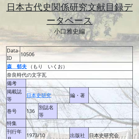
日本古代史関係研究文献目録デ
ータベース
小口雅史編
Data-
10506
ID
森 郁夫
（もり いくお）
奈良時代の文字瓦
備考
掲載誌
日本史研究
編・著
等
別誌名
巻号
136
等
特集
刊行年
1973/10
出版社
日本史研究会