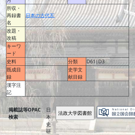
月
所収・
再録書
日本の古代瓦
名
改題・
改稿
キーワ
ード
史料
分類
D61|D3
既成目
史学文
録
献目録
漢字注
記
掲載誌等OPAC
日
検索
本
史
研