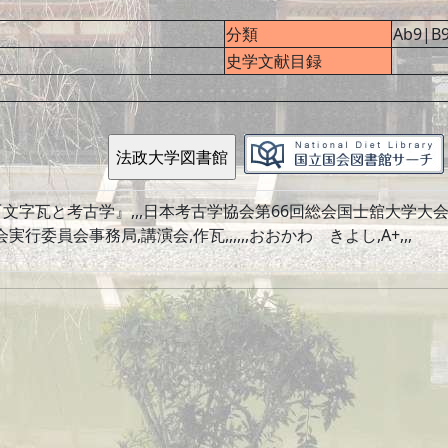
分類
Ab9|B
史学文献目録
『文字瓦と考古学』,,,日本考古学協会第66回総会国士舘大学大会実
委員会事務局,講演会,作瓦,,,,,,おおかわ きよし,A+,,,