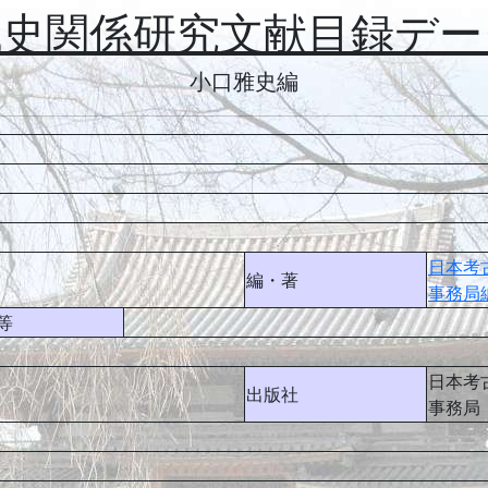
代史関係研究文献目録デー
小口雅史編
日本考
編・著
事務局
等
日本考
出版社
事務局