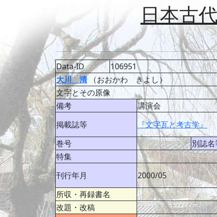
日本古
Data-ID
106951
大川 清
（おおかわ きよし）
文字とその原像
備考
講演会
掲載誌等
『文字瓦と考古学』
巻号
別誌名
特集
刊行年月
2000/05
所収・再録書名
改題・改稿