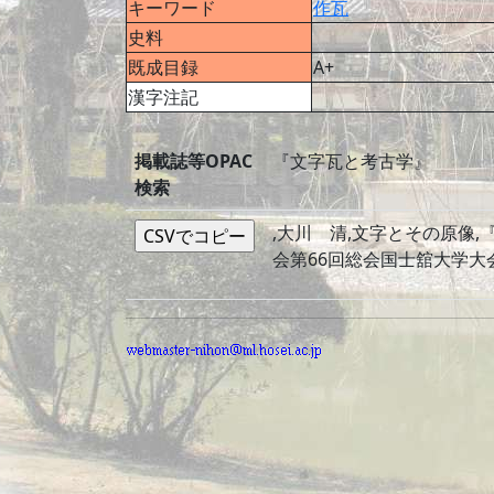
キーワード
作瓦
史料
既成目録
A+
漢字注記
掲載誌等OPAC
『文字瓦と考古学』
検索
,大川 清,文字とその原像,
会第66回総会国士舘大学大会実行