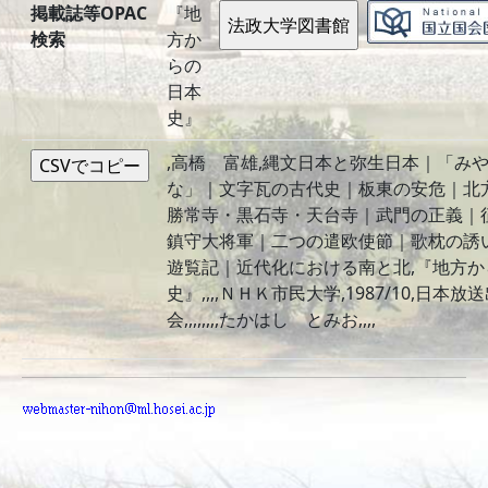
掲載誌等OPAC
『地
検索
方か
らの
日本
史』
,高橋 富雄,縄文日本と弥生日本｜「み
な」｜文字瓦の古代史｜板東の安危｜北
勝常寺・黒石寺・天台寺｜武門の正義｜
鎮守大将軍｜二つの遣欧使節｜歌枕の誘
遊覧記｜近代化における南と北,『地方か
史』,,,,ＮＨＫ市民大学,1987/10,日本放
会,,,,,,,,たかはし とみお,,,,