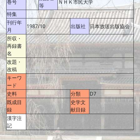
巻号
ＮＨＫ市民大学
等
特集
刊行年
1987/10
出版社
日本放送出版協会
月
所収・
再録書
名
改題・
改稿
キーワ
ード
史料
分類
D7
既成目
史学文
録
献目録
漢字注
記