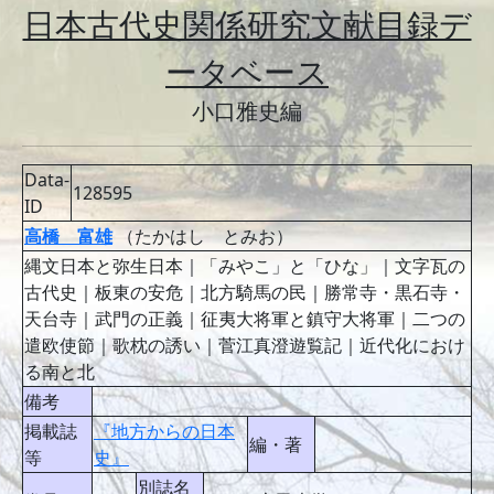
日本古代史関係研究文献目録デ
ータベース
小口雅史編
Data-
128595
ID
高橋 富雄
（たかはし とみお）
縄文日本と弥生日本｜「みやこ」と「ひな」｜文字瓦の
古代史｜板東の安危｜北方騎馬の民｜勝常寺・黒石寺・
天台寺｜武門の正義｜征夷大将軍と鎮守大将軍｜二つの
遣欧使節｜歌枕の誘い｜菅江真澄遊覧記｜近代化におけ
る南と北
備考
掲載誌
『地方からの日本
編・著
等
史』
別誌名