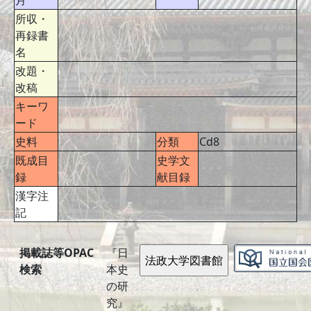
月
所収・
再録書
名
改題・
改稿
キーワ
ード
史料
分類
Cd8
既成目
史学文
録
献目録
漢字注
記
掲載誌等OPAC
『日
検索
本史
の研
究』