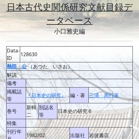
日本古代史関係研究文献目録デ
ータベース
小口雅史編
Data-
128630
ID
熱田 公
（あつた いさお）
解説
備考
掲載誌
『日本史の研究』
編・著
三浦 周行著
等
新輯
別誌名
巻号
日本史の研究６
二
等
特集
刊行年
1982/02
出版社
岩波書店