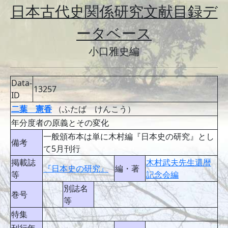
日本古代史関係研究文献目録デ
ータベース
小口雅史編
Data-
13257
ID
二葉 憲香
（ふたば けんこう）
年分度者の原義とその変化
一般頒布本は単に木村編『日本史の研究』とし
備考
て5月刊行
掲載誌
木村武夫先生還暦
『日本史の研究』
編・著
等
記念会編
別誌名
巻号
等
特集