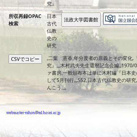
究』
所収再録OPAC
日本
検索
古代
仏教
史の
研究
,二葉 憲香,年分度者の原義とその変化,
究』,,,木村武夫先生還暦記念会編,,1970/
ァ書房,一般頒布本は単に木村編『日本史
して5月刊行,,,552,日本古代仏教史の研究
んこう,,,,