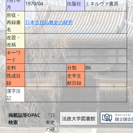
刊行年
1970/04
出版社
ミネルヴァ書房
月
所収・
再録書
日本古代仏教史の研究
名
改題・
改稿
キーワ
ード
史料
分類
B6
既成目
史学文
録
献目録
漢字注
記
掲載誌等OPAC
『日
検索
本史
の研