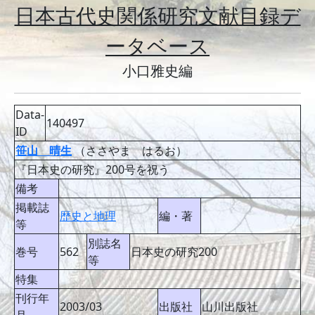
日本古代史関係研究文献目録デ
ータベース
小口雅史編
Data-
140497
ID
笹山 晴生
（ささやま はるお）
『日本史の研究』200号を祝う
備考
掲載誌
歴史と地理
編・著
等
別誌名
巻号
562
日本史の研究200
等
特集
刊行年
2003/03
出版社
山川出版社