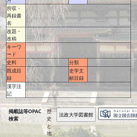
月
所収・
再録書
名
改題・
改稿
キーワ
ード
史料
分類
既成目
史学文
録
献目録
漢字注
記
掲載誌等OPAC
歴
検索
史
と
地