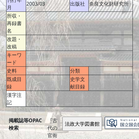
刊行年
2003/03
出版社
奈良文化財研究所
月
所収・
再録書
名
改題・
改稿
キーワ
ード
史料
分類
既成目
史学文
録
献目録
漢字注
記
掲載誌等OPAC
『古
検索
代の
官衙