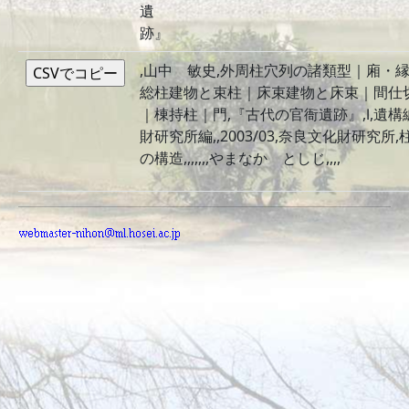
遺
跡』
,山中 敏史,外周柱穴列の諸類型｜廂・
総柱建物と束柱｜床束建物と床束｜間仕
｜棟持柱｜門,『古代の官衙遺跡』,Ⅰ,遺構
財研究所編,,2003/03,奈良文化財研究所
の構造,,,,,,,やまなか としじ,,,,