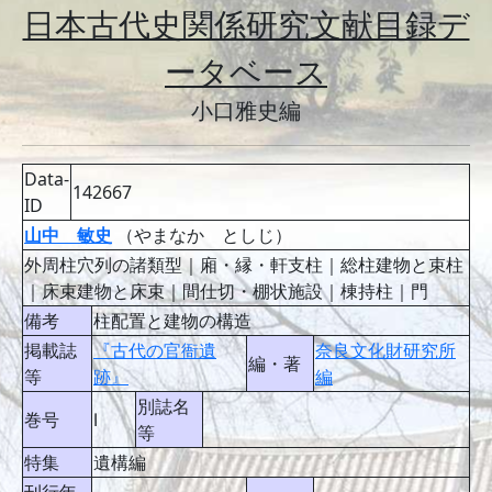
日本古代史関係研究文献目録デ
ータベース
小口雅史編
Data-
142667
ID
山中 敏史
（やまなか としじ）
外周柱穴列の諸類型｜廂・縁・軒支柱｜総柱建物と束柱
｜床束建物と床束｜間仕切・棚状施設｜棟持柱｜門
備考
柱配置と建物の構造
掲載誌
『古代の官衙遺
奈良文化財研究所
編・著
等
跡』
編
別誌名
巻号
Ⅰ
等
特集
遺構編