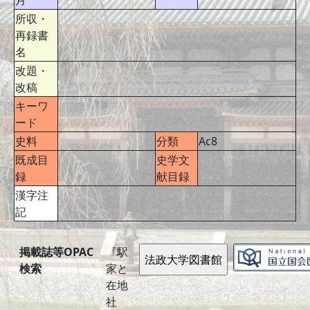
月
所収・
再録書
名
改題・
改稿
キーワ
ード
史料
分類
Ac8
既成目
史学文
録
献目録
漢字注
記
掲載誌等OPAC
『駅
検索
家と
在地
社