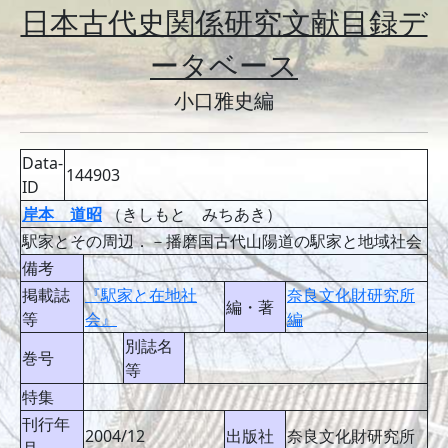
日本古代史関係研究文献目録デ
ータベース
小口雅史編
Data-
144903
ID
岸本 道昭
（きしもと みちあき）
駅家とその周辺．－播磨国古代山陽道の駅家と地域社会
備考
掲載誌
『駅家と在地社
奈良文化財研究所
編・著
等
会』
編
別誌名
巻号
等
特集
刊行年
2004/12
出版社
奈良文化財研究所