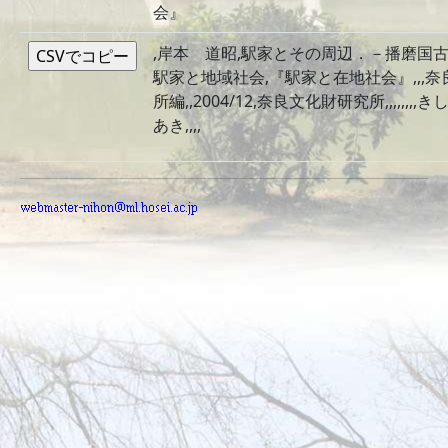
会』
,岸本 道昭,駅家とその周辺．－播磨国
駅家と地域社会,『駅家と在地社会』,,,
所編,,2004/12,奈良文化財研究所,,,,,,,
あき,,,,