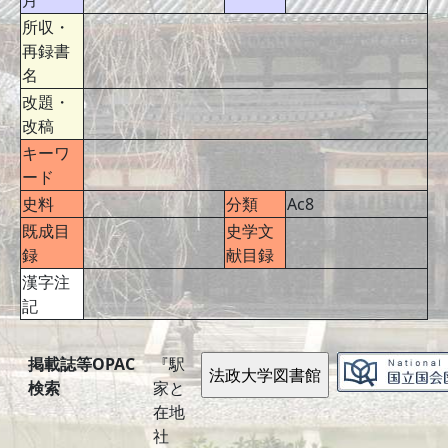
月
所収・
再録書
名
改題・
改稿
キーワ
ード
史料
分類
Ac8
既成目
史学文
録
献目録
漢字注
記
掲載誌等OPAC
『駅
検索
家と
在地
社