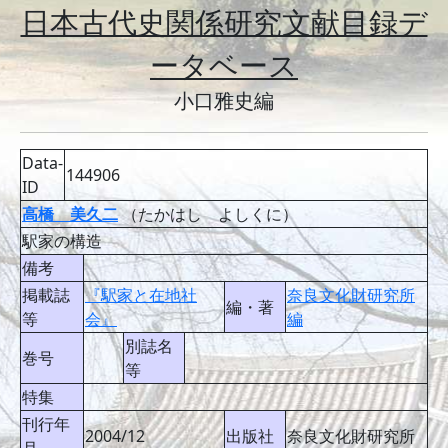
日本古代史関係研究文献目録デ
ータベース
小口雅史編
Data-
144906
ID
高橋 美久二
（たかはし よしくに）
駅家の構造
備考
掲載誌
『駅家と在地社
奈良文化財研究所
編・著
等
会』
編
別誌名
巻号
等
特集
刊行年
2004/12
出版社
奈良文化財研究所