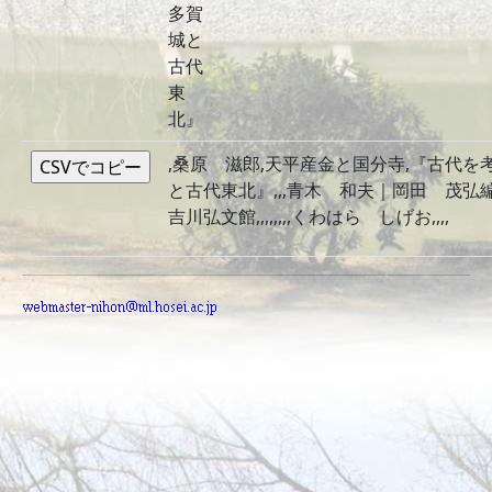
多賀
城と
古代
東
北』
,桑原 滋郎,天平産金と国分寺,『古代を
と古代東北』,,,青木 和夫｜岡田 茂弘編,,2
吉川弘文館,,,,,,,,くわはら しげお,,,,