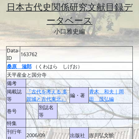
日本古代史関係研究文献目録デ
ータベース
小口雅史編
Data-
163762
ID
桑原 滋郎
（くわはら しげお）
天平産金と国分寺
備考
掲載誌
『古代を考える 多
青木 和夫｜岡
編・著
等
賀城と古代東北』
田 茂弘編
別誌名
巻号
等
特集
刊行年
2006/09
出版社
吉川弘文館