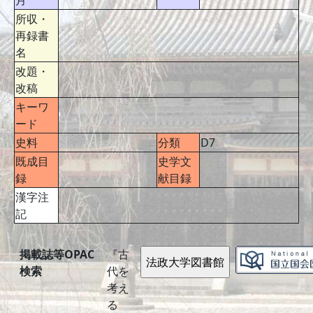
月
所収・
再録書
名
改題・
改稿
キーワ
ード
史料
分類
D7
既成目
史学文
録
献目録
漢字注
記
掲載誌等OPAC
『古
検索
代を
考え
る