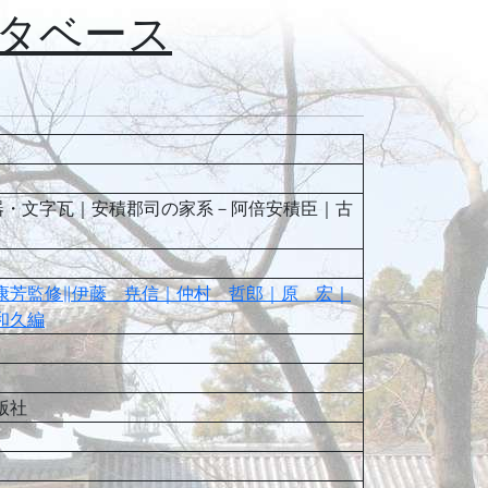
タベース
器・文字瓦｜安積郡司の家系－阿倍安積臣｜古
康芳監修∥伊藤 尭信｜仲村 哲郎｜原 宏｜
和久編
版社