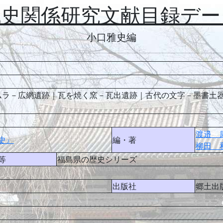
代史関係研究文献目録デー
小口雅史編
ムラ－広網遺跡｜瓦を焼く窯－瓦出遺跡｜古代の文字－墨書土
渡邉 
史』
編・著
柳田 
等
福島県の歴史シリーズ
出版社
郷土出