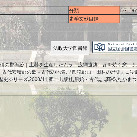
分類
D7|D6
史学文献目録
－安積の郡衙跡｜土器を生産したムラ－広網遺跡｜瓦を焼く窯－
古代安積郡の郷－古代の地名,『図説郡山・田村の歴史』,,,
リーズ,2000/11,郷土出版社,原始・古代,,,,,,髙松,たかまつ 