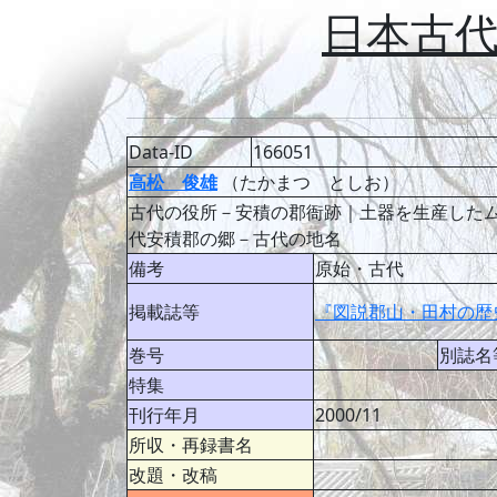
日本古
Data-ID
166051
高松 俊雄
（たかまつ としお）
古代の役所－安積の郡衙跡｜土器を生産した
代安積郡の郷－古代の地名
備考
原始・古代
掲載誌等
『図説郡山・田村の歴
巻号
別誌名
特集
刊行年月
2000/11
所収・再録書名
改題・改稿