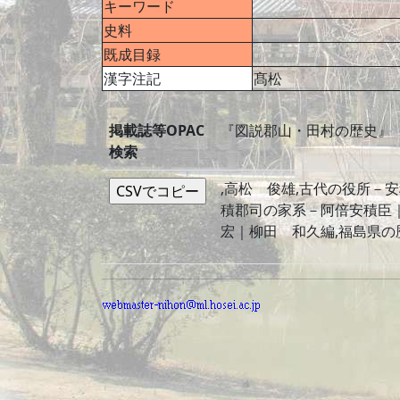
キーワード
史料
既成目録
漢字注記
髙松
掲載誌等OPAC
『図説郡山・田村の歴史』
検索
,高松 俊雄,古代の役所
積郡司の家系－阿倍安積臣｜
宏｜柳田 和久編,福島県の歴史シ