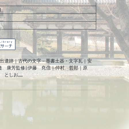
1
瓦出遺跡｜古代の文字－墨書土器・文字瓦｜安
渡邉 康芳監修∥伊藤 尭信｜仲村 哲郎｜原
としお,,,,