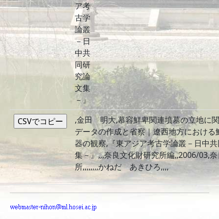
ア考
古学
論叢
－日
中共
同研
究論
文集
－』
,金田 明大,慕容鮮卑関連墳墓の立地に
データの作成と省察｜遼西地方における
器の観察,『東アジア考古学論叢－日中共
集－』,,,奈良文化財研究所編,,2006/03
所,,,,,,,,かねだ あきひろ,,,,