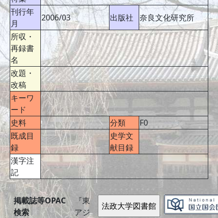
刊行年
2006/03
出版社
奈良文化研究所
月
所収・
再録書
名
改題・
改稿
キーワ
ード
史料
分類
F0
既成目
史学文
録
献目録
漢字注
記
掲載誌等OPAC
『東
検索
アジ