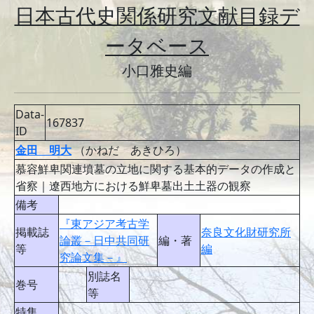
日本古代史関係研究文献目録デ
ータベース
小口雅史編
Data-
167837
ID
金田 明大
（かねだ あきひろ）
慕容鮮卑関連墳墓の立地に関する基本的データの作成と
省察｜遼西地方における鮮卑墓出土土器の観察
備考
『東アジア考古学
掲載誌
奈良文化財研究所
論叢－日中共同研
編・著
等
編
究論文集－』
別誌名
巻号
等
特集