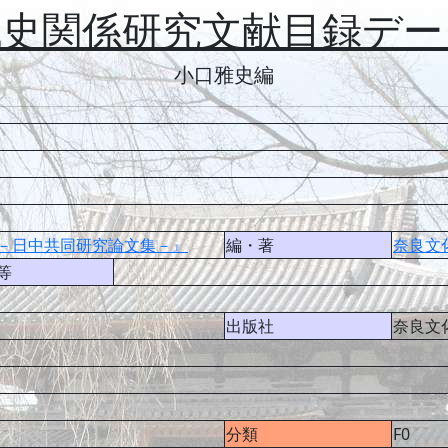
代史関係研究文献目録デー
小口雅史編
－日中共同研究論文集－』
編・著
奈良文
等
出版社
奈良文
分類
F0