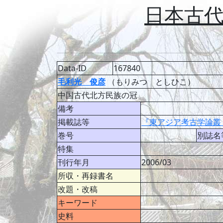
日本古
Data-ID
167840
毛利光 俊彦
（もりみつ としひこ）
中国古代北方民族の冠
備考
掲載誌等
『東アジア考古学論叢
巻号
別誌名
特集
刊行年月
2006/03
所収・再録書名
改題・改稿
キーワード
史料