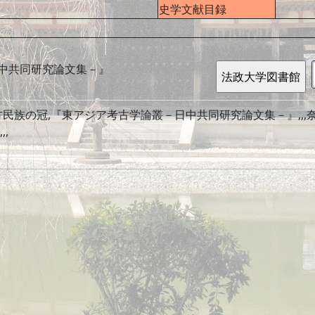
史学文献目録
中共同研究論文集－』
民族の冠,『東アジア考古学論叢－日中共同研究論文集－』,,,奈良文
,,