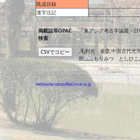
既成目録
漢字注記
掲載誌等OPAC
『東アジア考古学論叢－日
検索
,毛利光 俊彦,中国古代北方
所,,,,,,,,もりみつ としひこ,,