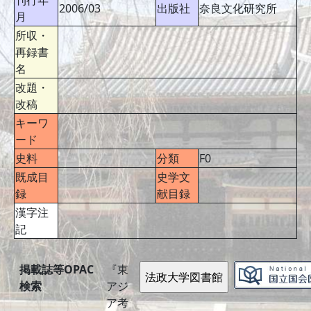
刊行年
2006/03
出版社
奈良文化研究所
月
所収・
再録書
名
改題・
改稿
キーワ
ード
史料
分類
F0
既成目
史学文
録
献目録
漢字注
記
掲載誌等OPAC
『東
検索
アジ
ア考