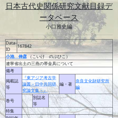
日本古代史関係研究文献目録デ
ータベース
小口雅史編
Data-
167842
ID
小池 伸彦
（こいけ のぶひこ）
遼寧省出土の三燕の帯金具について
備考
『東アジア考古学
掲載誌
奈良文化財研究所
論叢－日中共同研
編・著
等
編
究論文集－』
別誌名
巻号
等
特集