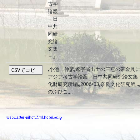
古学
論叢
－日
中共
同研
究論
文集
－』
,小池 伸彦,遼寧省出土の三燕の帯金具に
アジア考古学論叢－日中共同研究論文集－』
化財研究所編,,2006/03,奈良文化研究所,,,
のぶひこ,,,,