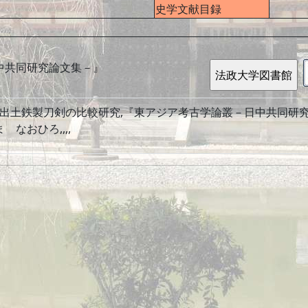
史学文献目録
中共同研究論文集－』
出土鉄製刀剣の比較研究,『東アジア考古学論叢－日中共同研究論文集－
ま なおひろ,,,,