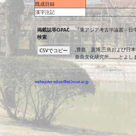
既成目録
漢字注記
掲載誌等OPAC
『東アジア考古学論叢－日
検索
,豊島 直博,三燕および日本
奈良文化研究所,,,,,,,,とよし