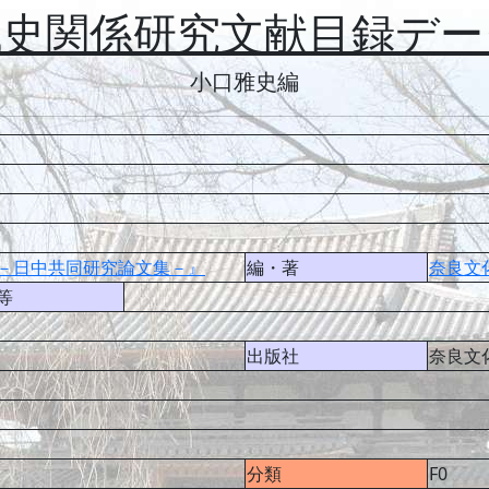
代史関係研究文献目録デー
小口雅史編
－日中共同研究論文集－』
編・著
奈良文
等
出版社
奈良文
分類
F0