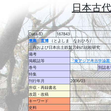
日本古
Data-ID
167843
豊島 直博
（とよしま なおひろ）
三燕および日本出土鉄製刀剣の比較研究
備考
掲載誌等
『東アジア考古学論叢
巻号
別誌名
特集
刊行年月
2006/03
所収・再録書名
改題・改稿
キーワード
史料