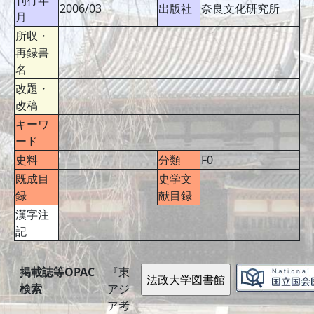
刊行年
2006/03
出版社
奈良文化研究所
月
所収・
再録書
名
改題・
改稿
キーワ
ード
史料
分類
F0
既成目
史学文
録
献目録
漢字注
記
掲載誌等OPAC
『東
検索
アジ
ア考