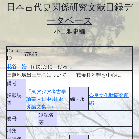
日本古代史関係研究文献目録デ
ータベース
小口雅史編
Data-
167845
ID
花谷 浩
（はなたに ひろし）
三燕地域出土馬具について．－鞍金具と轡を中心に
備考
『東アジア考古学
掲載誌
奈良文化財研究所
論叢－日中共同研
編・著
等
編
究論文集－』
別誌名
巻号
等
特集