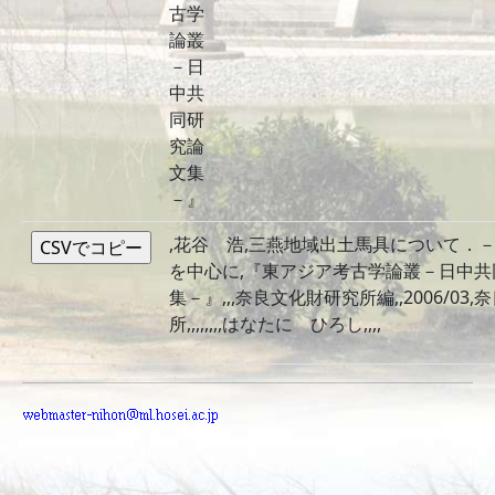
古学
論叢
－日
中共
同研
究論
文集
－』
,花谷 浩,三燕地域出土馬具について．
を中心に,『東アジア考古学論叢－日中共
集－』,,,奈良文化財研究所編,,2006/03
所,,,,,,,,はなたに ひろし,,,,