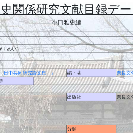
代史関係研究文献目録デー
小口雅史編
がくめい）
－日中共同研究論文集－』
編・著
奈良文
等
出版社
奈良文
分類