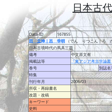
日本古
Data-ID
167855
田 立坤｜呂 学明
（でん りつこん｜ろ 
日本古墳時代の馬具三題
備考
中文原文有
掲載誌等
『東アジア考古学論叢
巻号
別誌名
特集
刊行年月
2006/03
所収・再録書名
改題・改稿
キーワード
史料