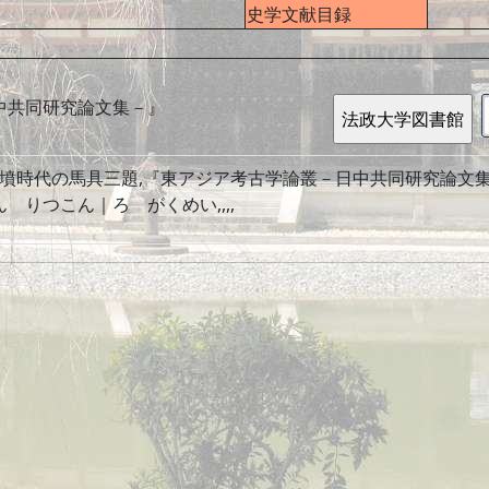
史学文献目録
中共同研究論文集－』
墳時代の馬具三題,『東アジア考古学論叢－日中共同研究論文集－』,,
,でん りつこん｜ろ がくめい,,,,