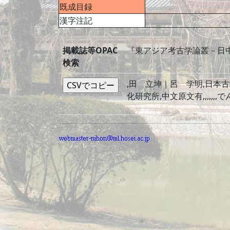
既成目録
漢字注記
掲載誌等OPAC
『東アジア考古学論叢－日
検索
,田 立坤｜呂 学明,日本古
化研究所,中文原文有,,,,,,