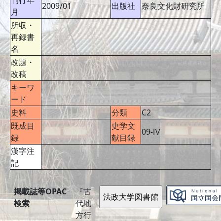
刊行年
2009/01
出版社
奈良文化財研究所
月
所収・
再録書
名
改題・
改稿
キーワ
ード
史料
分類
C2
既成目
史学文
09-Ⅳ
録
献目録
漢字注
記
掲載誌等OPAC
『古
検索
代地
方行