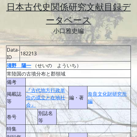
日本古代史関係研究文献目録デ
ータベース
小口雅史編
Data-
182213
ID
清野 陽一
（せいの よういち）
常陸国の古墳分布と郡領域
備考
『古代地方行政単
掲載誌
奈良文化財研究所
位の成立と在地社
編・著
等
編
会』
別誌名
巻号
等
特集