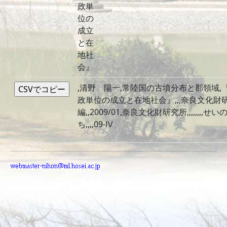
政単
位の
成立
と在
地社
会』
,清野 陽一,常陸国の古墳分布と郡領域,
政単位の成立と在地社会』,,,奈良文化財
編,,2009/01,奈良文化財研究所,,,,,,,,
ち,,,,09-Ⅳ