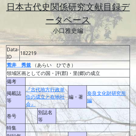
日本古代史関係研究文献目録デ
ータベース
小口雅史編
Data-
182219
ID
荒井 秀規
（あらい ひでき）
領域区画としての国・評(郡)・里(郷)の成立
備考
『古代地方行政単
掲載誌
奈良文化財研究所
位の成立と在地社
編・著
等
編
会』
別誌名
巻号
等
特集