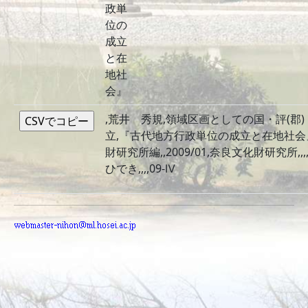
政単
位の
成立
と在
地社
会』
,荒井 秀規,領域区画としての国・評(郡)
立,『古代地方行政単位の成立と在地社会』
財研究所編,,2009/01,奈良文化財研究所,,,
ひでき,,,,09-Ⅳ