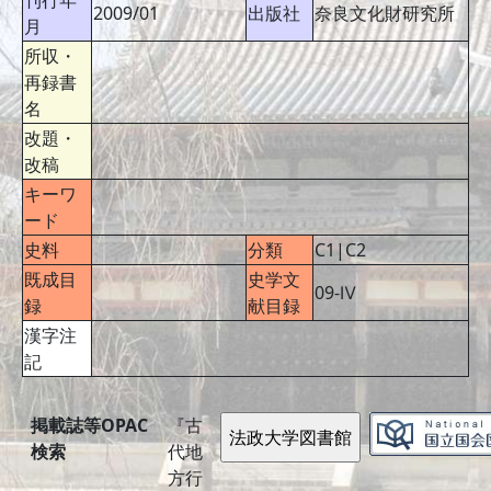
刊行年
2009/01
出版社
奈良文化財研究所
月
所収・
再録書
名
改題・
改稿
キーワ
ード
史料
分類
C1|C2
既成目
史学文
09-Ⅳ
録
献目録
漢字注
記
掲載誌等OPAC
『古
検索
代地
方行