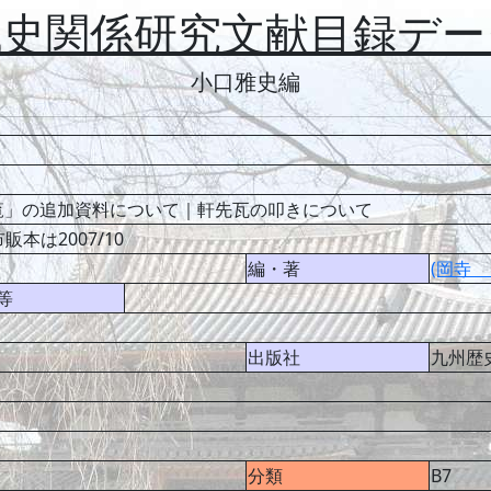
代史関係研究文献目録デー
小口雅史編
覧」の追加資料について｜軒先瓦の叩きについて
本は2007/10
編・著
(岡寺 
等
出版社
九州歴
分類
B7