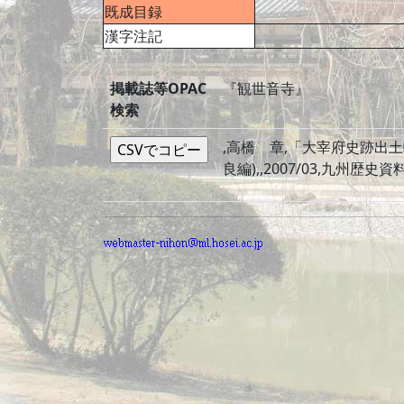
既成目録
漢字注記
掲載誌等OPAC
『観世音寺』
検索
,高橋 章,「大宰府史跡出
良編),,2007/03,九州歴史資