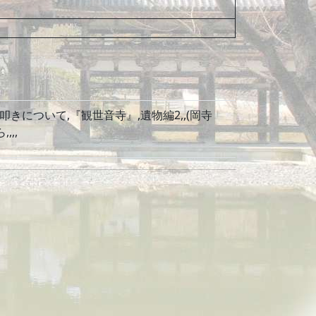
きについて,『観世音寺』,遺物編2,,(岡寺
,,,