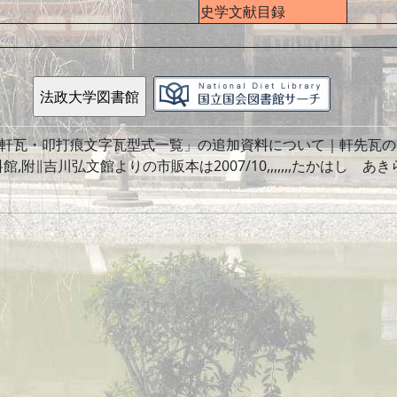
史学文献目録
土軒瓦・叩打痕文字瓦型式一覧」の追加資料について｜軒先瓦の叩
料館,附∥吉川弘文館よりの市販本は2007/10,,,,,,,たかはし あきら,