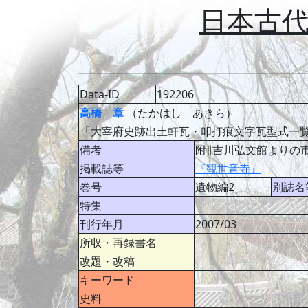
日本古
Data-ID
192206
高橋 章
（たかはし あきら）
「大宰府史跡出土軒瓦・叩打痕文字瓦型式一
備考
附∥吉川弘文館よりの市販
掲載誌等
『観世音寺』
巻号
遺物編2
別誌名
特集
刊行年月
2007/03
所収・再録書名
改題・改稿
キーワード
史料