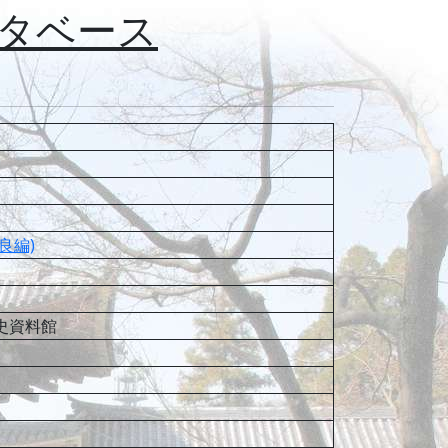
タベース
良編)
史資料館