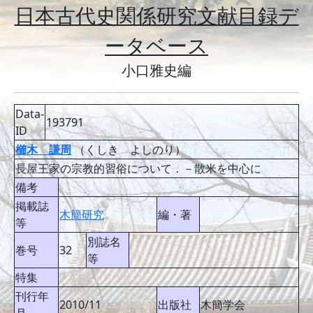
日本古代史関係研究文献目録デ
ータベース
小口雅史編
Data-
193791
ID
櫛木 謙周
（くしき よしのり）
長屋王家の宗教的習俗について．－散米を中心に
備考
掲載誌
木簡研究
編・著
等
別誌名
巻号
32
等
特集
刊行年
2010/11
出版社
木簡学会