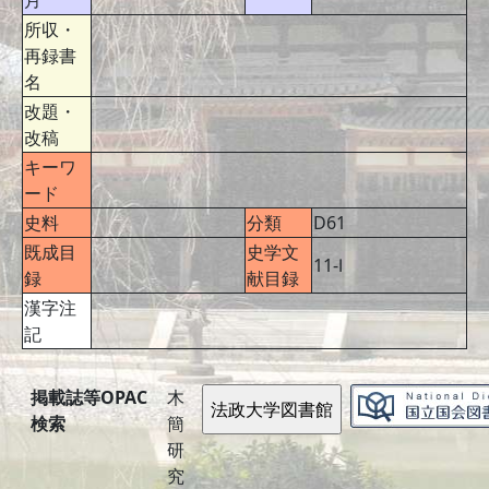
月
所収・
再録書
名
改題・
改稿
キーワ
ード
史料
分類
D61
既成目
史学文
11-Ⅰ
録
献目録
漢字注
記
掲載誌等OPAC
木
検索
簡
研
究