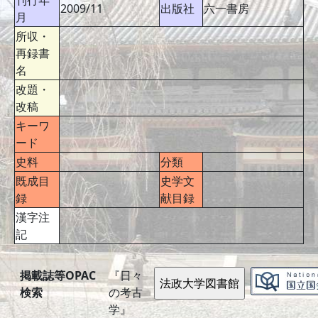
刊行年
2009/11
出版社
六一書房
月
所収・
再録書
名
改題・
改稿
キーワ
ード
史料
分類
既成目
史学文
録
献目録
漢字注
記
掲載誌等OPAC
『日々
検索
の考古
学』