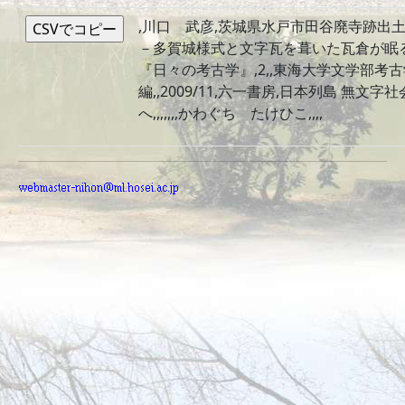
,川口 武彦,茨城県水戸市田谷廃寺跡出
－多賀城様式と文字瓦を葺いた瓦倉が眠る
『日々の考古学』,2,,東海大学文学部考
編,,2009/11,六一書房,日本列島 無文
へ,,,,,,,かわぐち たけひこ,,,,