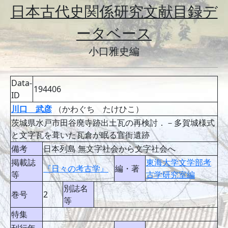
日本古代史関係研究文献目録デ
ータベース
小口雅史編
Data-
194406
ID
川口 武彦
（かわぐち たけひこ）
茨城県水戸市田谷廃寺跡出土瓦の再検討．－多賀城様式
と文字瓦を葺いた瓦倉が眠る官衙遺跡
備考
日本列島 無文字社会から文字社会へ
掲載誌
東海大学文学部考
『日々の考古学』
編・著
等
古学研究室編
別誌名
巻号
2
等
特集