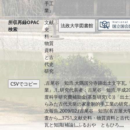
手工
業』
所収再録OPAC
文献
検索
史
料・
物質
資料
と古
代史
研究
,古尾谷 知浩,大隅国分寺跡出土文字瓦,
業』,1,,研究代表者：古尾谷 知浩,平成2
度科学研究費補助金(基盤研究(Ｃ))「出
らみた古代天皇の家産制的手工業の研究
次報告,2009/02,(古尾谷 知浩(名古屋大
査から,,,3751,文献史料・物質資料と古
瓦と知識(補論),,ふるおや ともひろ,,,,