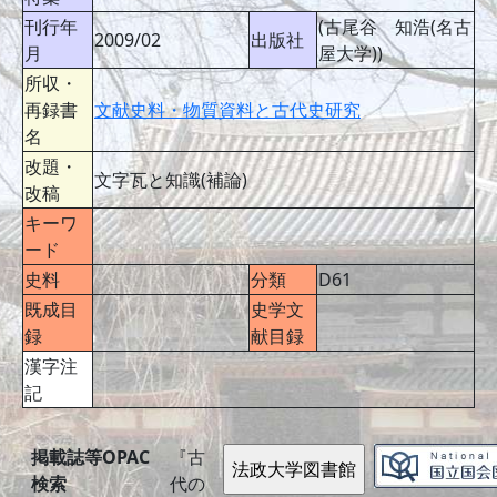
刊行年
(古尾谷 知浩(名古
2009/02
出版社
月
屋大学))
所収・
再録書
文献史料・物質資料と古代史研究
名
改題・
文字瓦と知識(補論)
改稿
キーワ
ード
史料
分類
D61
既成目
史学文
録
献目録
漢字注
記
掲載誌等OPAC
『古
検索
代の