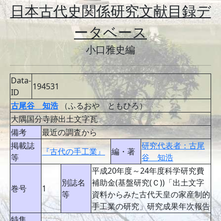
日本古代史関係研究文献目録デ
ータベース
小口雅史編
Data-
194531
ID
古尾谷 知浩
（ふるおや ともひろ）
大隅国分寺跡出土文字瓦
備考
最近の調査から
掲載誌
研究代表者：古尾
『古代の手工業』
編・著
等
谷 知浩
平成20年度～24年度科学研究費
別誌名
補助金(基盤研究(Ｃ))「出土文字
巻号
1
等
資料からみた古代天皇の家産制的
手工業の研究」研究成果年次報告
特集