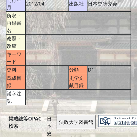
刊行年
2012/04
出版社
日本史研究会
月
所収・
再録書
名
改題・
改稿
キーワ
ード
史料
分類
D1
既成目
史学文
録
献目録
漢字注
記
掲載誌等OPAC
日
検索
本
史