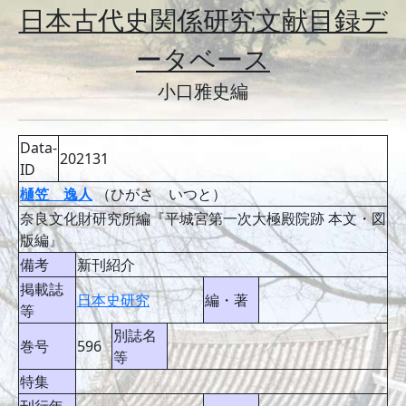
日本古代史関係研究文献目録デ
ータベース
小口雅史編
Data-
202131
ID
樋笠 逸人
（ひがさ いつと）
奈良文化財研究所編『平城宮第一次大極殿院跡 本文・図
版編』
備考
新刊紹介
掲載誌
日本史研究
編・著
等
別誌名
巻号
596
等
特集