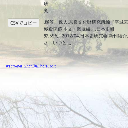
研
究
,樋笠 逸人,奈良文化財研究所編『平城
極殿院跡 本文・図版編』,日本史研
究,596,,,,2012/04,日本史研究会,新刊紹介,,,
さ いつと,,,,