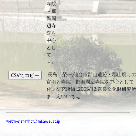
寺院
－郡
衙周
辺寺
院を
中心
とし
て
－』
,長島 榮一,仙台市郡山遺跡・郡山廃寺の
官衙と寺院－郡衙周辺寺院を中心として－』
化財研究所編,,2005/12,奈良文化財研究所,,,
ま えいいち,,,,