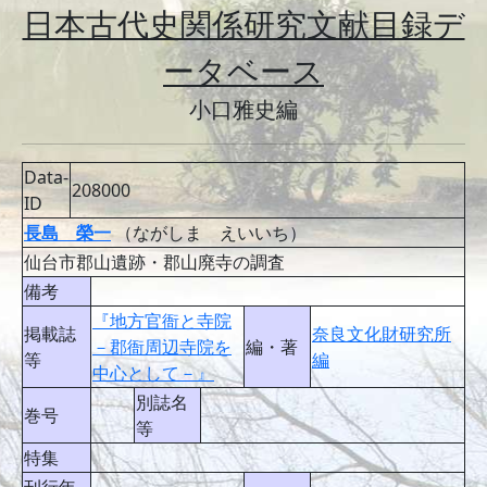
日本古代史関係研究文献目録デ
ータベース
小口雅史編
Data-
208000
ID
長島 榮一
（ながしま えいいち）
仙台市郡山遺跡・郡山廃寺の調査
備考
『地方官衙と寺院
掲載誌
奈良文化財研究所
－郡衙周辺寺院を
編・著
等
編
中心として－』
別誌名
巻号
等
特集