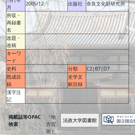
刊行年
2005/12
出版社
奈良文化財研究所
月
所収・
再録書
名
改題・
改稿
キーワ
ード
史料
分類
C2|B7|D7
既成目
史学文
録
献目録
漢字注
記
掲載誌等OPAC
『地
検索
方官
衙と