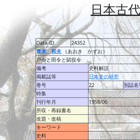
日本古
Data-ID
24352
青木 和夫
（あおき かずお）
戸令と田令と賦役令
備考
史料解説
掲載誌等
日本史の研究
巻号
22
別誌名
特集
刊行年月
1958/06
所収・再録書名
改題・改稿
キーワード
史料