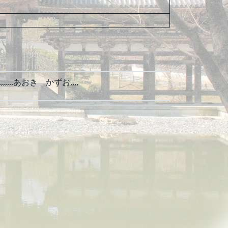
,,,あおき かずお,,,,