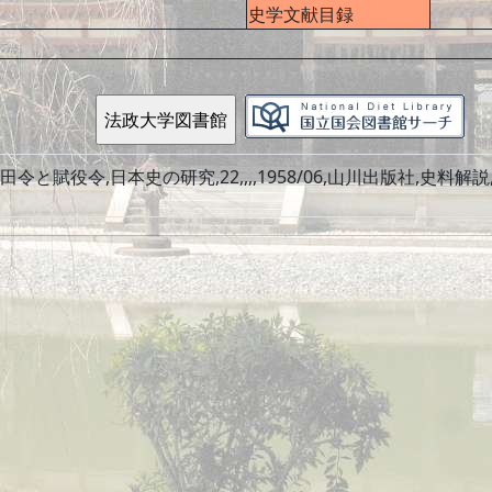
史学文献目録
と賦役令,日本史の研究,22,,,,1958/06,山川出版社,史料解説,,,,