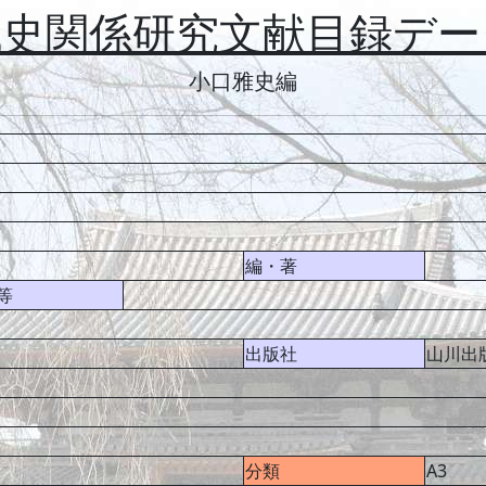
代史関係研究文献目録デー
小口雅史編
編・著
等
出版社
山川出
分類
A3