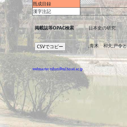
既成目録
漢字注記
掲載誌等OPAC検索
日本史の研究
,青木 和夫,戸令と田令