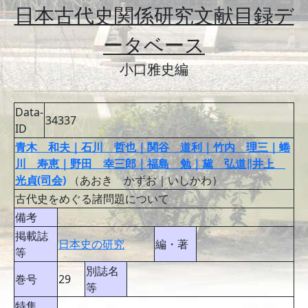
日本古代史関係研究文献目録デ
ータベース
小口雅史編
Data-
34337
ID
青木 和夫｜石川 哲也｜関谷 道利｜竹内 理三｜蜷
川 寿恵｜野田 幸三郎｜福島 勉｜黛 弘道∥井上
光貞(司会)
（あおき かずお｜いしかわ）
古代史をめぐる諸問題について
備考
掲載誌
日本史の研究
編・著
等
別誌名
巻号
29
等
特集