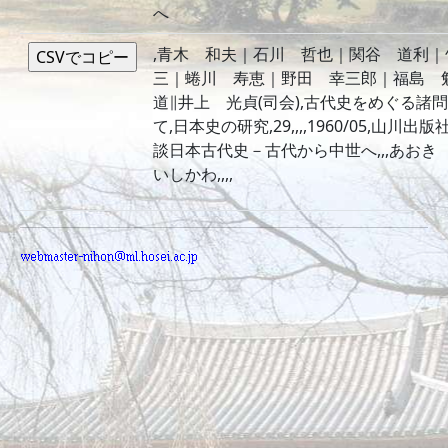
へ
,青木 和夫｜石川 哲也｜関谷 道利｜
三｜蜷川 寿恵｜野田 幸三郎｜福島 
道∥井上 光貞(司会),古代史をめぐる諸
て,日本史の研究,29,,,,1960/05,山川出版社,,
談日本古代史－古代から中世へ,,,あおき
いしかわ,,,,