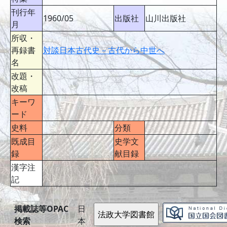
刊行年
1960/05
出版社
山川出版社
月
所収・
再録書
対談日本古代史－古代から中世へ
名
改題・
改稿
キーワ
ード
史料
分類
既成目
史学文
録
献目録
漢字注
記
掲載誌等OPAC
日
検索
本