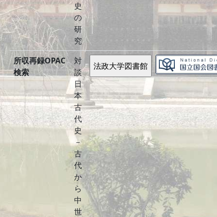
史
の
研
究
所収再録OPAC
対
検索
談
日
本
古
代
史
－
古
代
か
ら
中
世