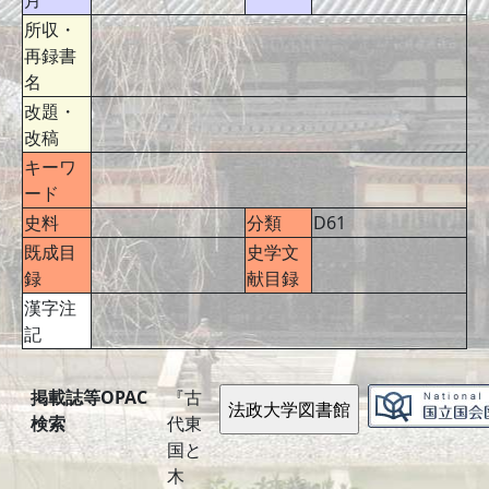
月
所収・
再録書
名
改題・
改稿
キーワ
ード
史料
分類
D61
既成目
史学文
録
献目録
漢字注
記
掲載誌等OPAC
『古
検索
代東
国と
木