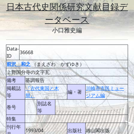
日本古代史関係研究文献目録デ
ータベース
小口雅史編
Data-
36668
ID
前沢 和之
（まえざわ かずゆき）
上野国分寺の文字瓦
備考
基調報告
掲載誌
『古代東国と木
川崎市市民ミュー
編・著
等
簡』
ジアム編
別誌名
巻号
等
特集
刊行年
1993/04
出版社
雄山閣出版