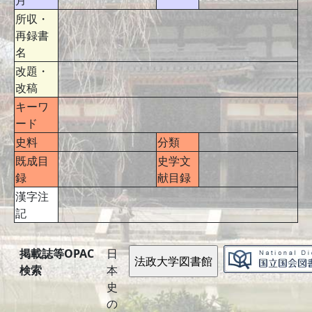
月
所収・
再録書
名
改題・
改稿
キーワ
ード
史料
分類
既成目
史学文
録
献目録
漢字注
記
掲載誌等OPAC
日
検索
本
史
の