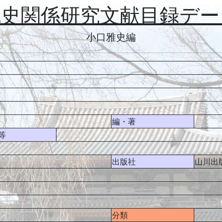
代史関係研究文献目録デー
小口雅史編
編・著
等
出版社
山川出
分類