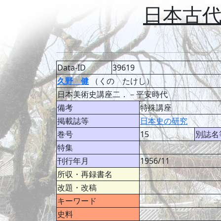
日本古
Data-ID
39619
久野 健
（くの たけし）
日本美術史講座二．－平安時代
備考
特殊講座
掲載誌等
日本史の研究
巻号
15
別誌名
特集
刊行年月
1956/11
所収・再録書名
改題・改稿
キーワード
史料