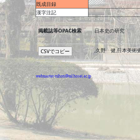
既成目録
漢字注記
掲載誌等OPAC検索
日本史の研究
,久野 健,日本美術史講