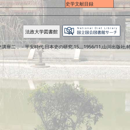
史学文献目録
座二．－平安時代,日本史の研究,15,,,,1956/11,山川出版社,特殊講座