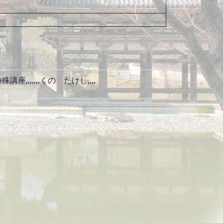
,,,,,,,くの たけし,,,,