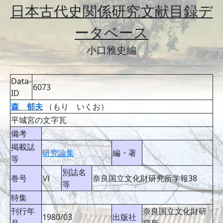
日本古代史関係研究文献目録デ
ータベース
小口雅史編
Data-
6073
ID
森 郁夫
（もり いくお）
平城宮の文字瓦
備考
掲載誌
研究論集
編・著
等
別誌名
巻号
Ⅵ
奈良国立文化財研究所学報38
等
特集
刊行年
奈良国立文化財研
1980/03
出版社