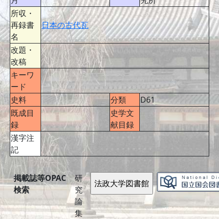
月
究所
所収・
再録書
日本の古代瓦
名
改題・
改稿
キーワ
ード
史料
分類
D61
既成目
史学文
録
献目録
漢字注
記
掲載誌等OPAC
研
検索
究
論
集