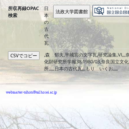
所収再録OPAC
日
検索
本
の
古
代
瓦
,森 郁夫,平城宮の文字瓦,研究論集,Ⅵ,,
化財研究所学報38,1980/03,奈良国立文
所,,,,,日本の古代瓦,,,もり いくお,,,,