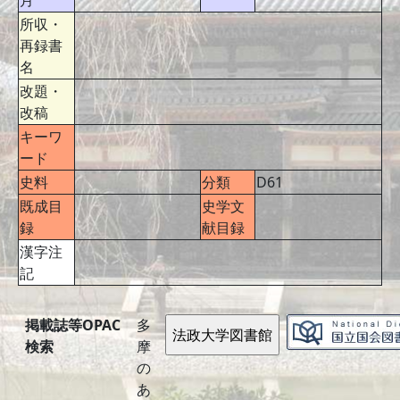
月
所収・
再録書
名
改題・
改稿
キーワ
ード
史料
分類
D61
既成目
史学文
録
献目録
漢字注
記
掲載誌等OPAC
多
検索
摩
の
あ