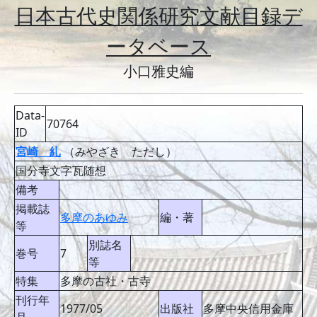
日本古代史関係研究文献目録デ
ータベース
小口雅史編
Data-
70764
ID
宮崎 糺
（みやざき ただし）
国分寺文字瓦随想
備考
掲載誌
多摩のあゆみ
編・著
等
別誌名
巻号
7
等
特集
多摩の古社・古寺
刊行年
1977/05
出版社
多摩中央信用金庫