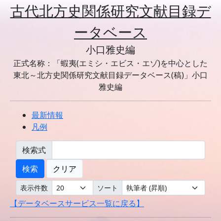
古代北方史関係研究文献目録デ
ータベース
小口雅史編
正式名称：「蝦夷(エミシ・エビス・エゾ)を中心とした
東北～北方史関係研究文献目録データベース(稿)」小口
雅史編
最新情報
凡例
検索式
検索
クリア
表示件数
ソート
【データベースサービス一覧に戻る】